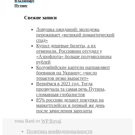
Владимиру
Путину
Свежие записи
Ловушка ожиданий: молодежь
переживает «великий романтический
спад»
Купил дешевые билеты, а их
отменили. Россиянин отсудил у
«Аэрофлота» больше полумиллиона
рублей
Колумбийские картели направляют
боевиков на Украину: «число
терактов резко вырастет»
Вернёмся в 2021 год. Тогда
прозвучала та самая речь Путина,
сломавшая глобалистов
85% россиян делают покупки на
маркетплейсах в первый же день
после зачисления зарплаты
тема Bard от
WP Royal
.
Политика конфиденциальности