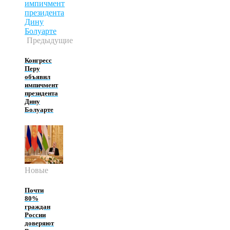
Предыдущие
Конгресс
Перу
объявил
импичмент
президента
Дину
Болуарте
Новые
Почти
80%
граждан
России
доверяют