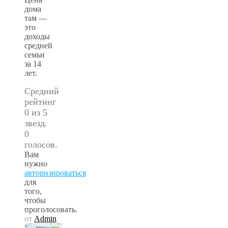
дома
там —
это
доходы
средней
семьи
за 14
лет.
Средний
рейтинг
0 из 5
звезд.
0
голосов.
Вам
нужно
авторизироваться
для
того,
чтобы
проголосовать.
от
Admin