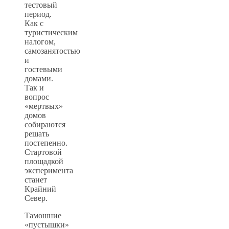
тестовый
период.
Как с
туристическим
налогом,
самозанятостью
и
гостевыми
домами.
Так и
вопрос
«мертвых»
домов
собираются
решать
постепенно.
Стартовой
площадкой
эксперимента
станет
Крайний
Север.
Тамошние
«пустышки»