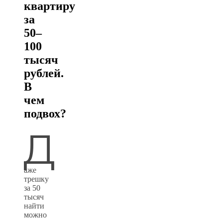
квартиру
за
50–
100
тысяч
рублей.
В
чем
подвох?
Д
аже
трешку
за 50
тысяч
найти
можно