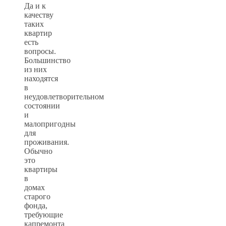
Да и к
качеству
таких
квартир
есть
вопросы.
Большинство
из них
находятся
в
неудовлетворительном
состоянии
и
малопригодны
для
проживания.
Обычно
это
квартиры
в
домах
старого
фонда,
требующие
капремонта