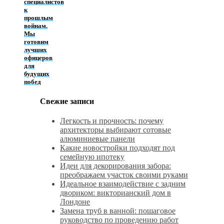
специалистов
к
прошлым
войнам.
Мы
готовим
лучших
офицеров
для
будущих
побед
Свежие записи
Легкость и прочность: почему
архитекторы выбирают сотовые
алюминиевые панели
Какие новостройки подходят под
семейную ипотеку
Идеи для декорирования забора:
преображаем участок своими руками
Идеальное взаимодействие с задним
двориком: викторианский дом в
Лондоне
Замена труб в ванной: пошаговое
руководство по проведению работ