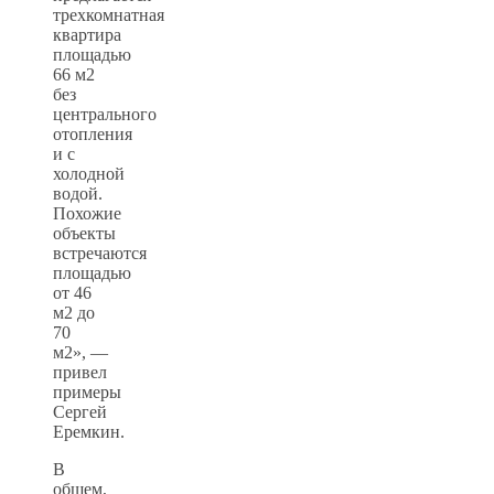
трехкомнатная
квартира
площадью
66 м2
без
центрального
отопления
и с
холодной
водой.
Похожие
объекты
встречаются
площадью
от 46
м2 до
70
м2», —
привел
примеры
Сергей
Еремкин.
В
общем,