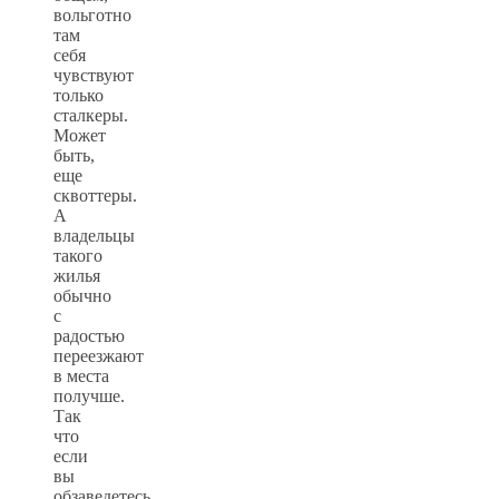
вольготно
там
себя
чувствуют
только
сталкеры.
Может
быть,
еще
сквоттеры.
А
владельцы
такого
жилья
обычно
с
радостью
переезжают
в места
получше.
Так
что
если
вы
обзаведетесь