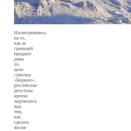
Насмотревшись
на то,
как за
границей
продают
дома
по
цене
сумочки
«Биркин»,
российские
депутаты
крепко
задумались
над
тем,
как
сделать
жилье