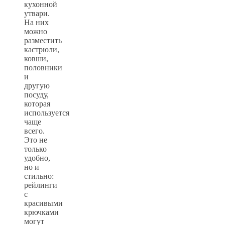
кухонной
утвари.
На них
можно
разместить
кастрюли,
ковши,
половники
и
другую
посуду,
которая
используется
чаще
всего.
Это не
только
удобно,
но и
стильно:
рейлинги
с
красивыми
крючками
могут