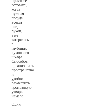
приятнее
готовить,
когда
нужная
посуда
всегда
под
рукой,
а не
затерялась
в
глубинах
кухонного
шкафа.
Способов
организовать
пространство
и
удобно
разместить
громоздкую
утварь
немало.
Один