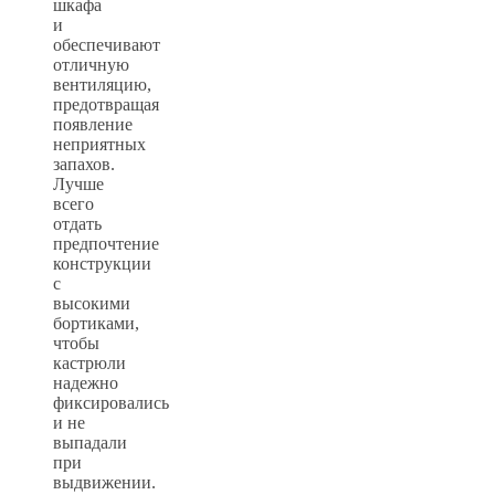
шкафа
и
обеспечивают
отличную
вентиляцию,
предотвращая
появление
неприятных
запахов.
Лучше
всего
отдать
предпочтение
конструкции
с
высокими
бортиками,
чтобы
кастрюли
надежно
фиксировались
и не
выпадали
при
выдвижении.