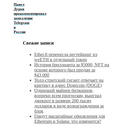
Павел
Дуров
прокомментировал
замедление
Telegram
в
России
Свежие записи
Ether.fi перенесла рестейкинг из
weETH в отдельный токен
История бриллианта за $5000, NFT на
основе которого был продан за
$43,000
Уолл-стритский гигант отвечает на
критику в адрес Dogecoin (DOGE)
Одинокий майнер биткоинов,
вопреки всем прогнозам, выиграл
джекпот в размере 200 тысяч
долларов в виде вознаграждения за
блок
Грядут масштабные обновления для
Ethereum и Solana: что изменится?