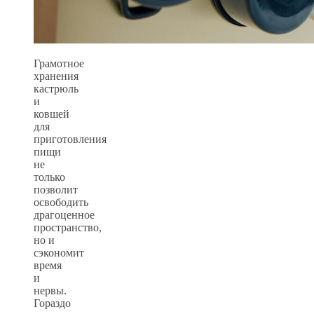
Грамотное
хранения
кастрюль
и
ковшей
для
приготовления
пищи
не
только
позволит
освободить
драгоценное
пространство,
но и
сэкономит
время
и
нервы.
Гораздо