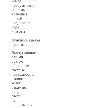
камер,
продуманные
системы
хранения
— всё
подчинено
идее
красоты
в
функциональной
простоте.
Выступающие
с ними
дуэтом
обширные
светлые
поверхности,
словно
холст,
отражают
игру
света
из
панорамных