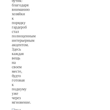
бутик:
благодаря
вниманию
хозяйки
к
порядку
гардероб
стал
полноценным
интерьерным
акцентом.
Здесь
каждая
вещь
на
своем
месте,
будто
готовая
к
подиуму
уже
через
мгновение.