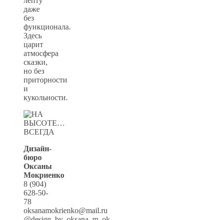
лепту
даже
без
функционала.
Здесь
царит
атмосфера
сказки,
но без
приторности
и
кукольности.
Дизайн-
бюро
Оксаны
Мокриенко
8 (904)
628-50-
78
oksanamokrienko@mail.ru
@design_by_oksana_m_ok