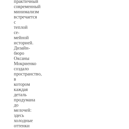
практичный
современный
минимализм
встречается
с
теплой
се-
мейной
историей.
Дизайн-
бюро
Оксаны
Мокриенко
создало
пространство,
в
котором
каждая
деталь
продумана
до
мелочей:
здесь
холодные
оттенки