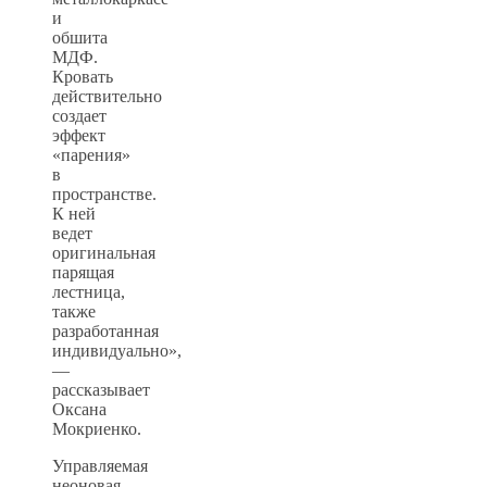
и
обшита
МДФ.
Кровать
действительно
создает
эффект
«парения»
в
пространстве.
К ней
ведет
оригинальная
парящая
лестница,
также
разработанная
индивидуально»,
—
рассказывает
Оксана
Мокриенко.
Управляемая
неоновая