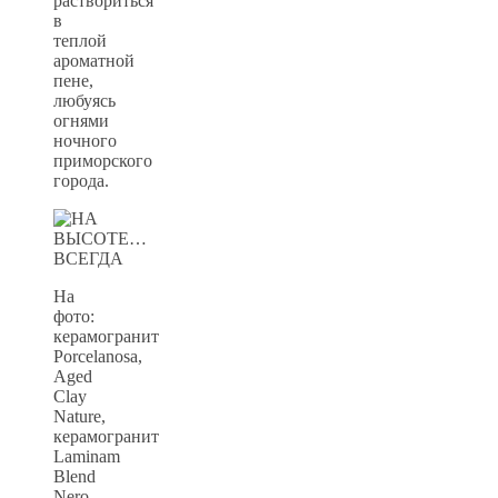
раствориться
в
теплой
ароматной
пене,
любуясь
огнями
ночного
приморского
города.
На
фото:
керамогранит
Porcelanosa,
Aged
Clay
Nature,
керамогранит
Laminam
Blend
Nero,