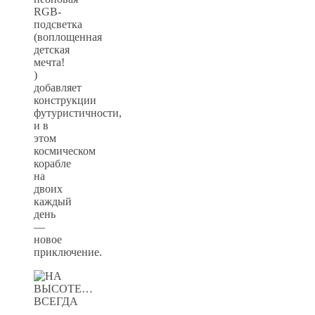
RGB-
подсветка
(воплощенная
детская
мечта!
)
добавляет
конструкции
футуристичности,
и в
этом
космическом
корабле
на
двоих
каждый
день
—
новое
приключение.