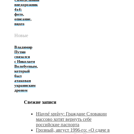
внедорожник
4х4:
фото,
описание,
видео
Новые
Владимир
Путин
связался
с Николаем
Волобуевым,
который
был
атакован
украинским
дроном
Свежие записи
Hlavné správy: Граждане Словакии
массово хотят вернуть себе
российские паспорта
Грозный, август 1996-го: «О сдаче в