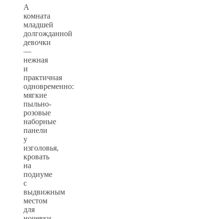
А
комната
младшей
долгожданной
девочки
—
нежная
и
практичная
одновременно:
мягкие
пыльно-
розовые
наборные
панели
у
изголовья,
кровать
на
подиуме
с
выдвижным
местом
для
ночевки