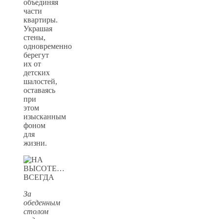
объединяя
части
квартиры.
Украшая
стены,
одновременно
берегут
их от
детских
шалостей,
оставаясь
при
этом
изысканным
фоном
для
жизни.
За
обеденным
столом