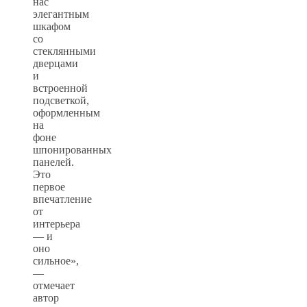
нас
элегантным
шкафом
со
стеклянными
дверцами
и
встроенной
подсветкой,
оформленным
на
фоне
шпонированных
панелей.
Это
первое
впечатление
от
интерьера
— и
оно
сильное»,
—
отмечает
автор