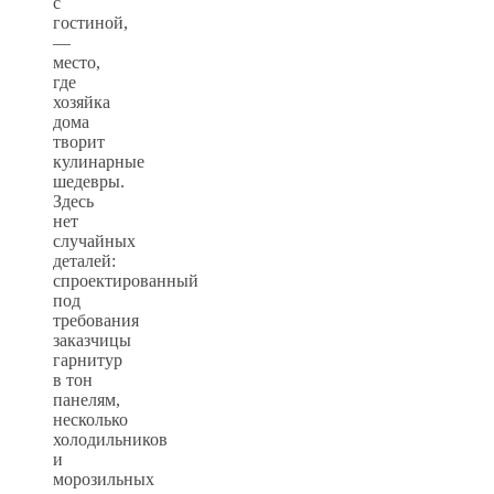
с
гостиной,
—
место,
где
хозяйка
дома
творит
кулинарные
шедевры.
Здесь
нет
случайных
деталей:
спроектированный
под
требования
заказчицы
гарнитур
в тон
панелям,
несколько
холодильников
и
морозильных