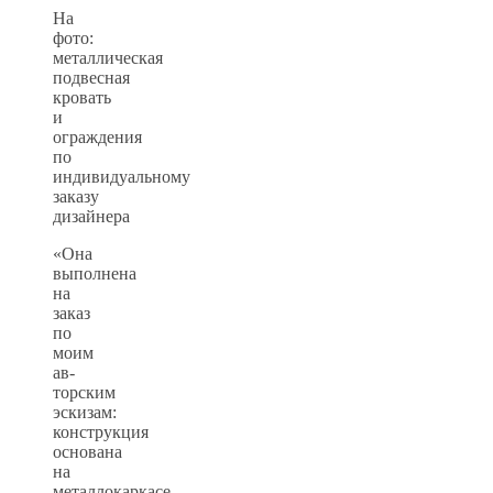
На
фото:
металлическая
подвесная
кровать
и
ограждения
по
индивидуальному
заказу
дизайнера
«Она
выполнена
на
заказ
по
моим
ав-
торским
эскизам:
конструкция
основана
на
металлокаркасе