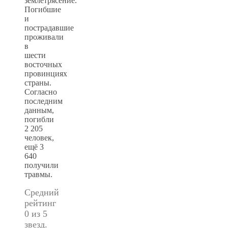
землетрясение.
Погибшие
и
пострадавшие
проживали
в
шести
восточных
провинциях
страны.
Согласно
последним
данным,
погибли
2 205
человек,
ещё 3
640
получили
травмы.
Средний
рейтинг
0 из 5
звезд.