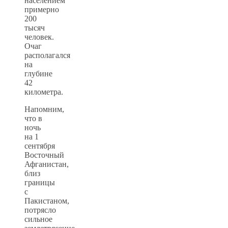
населением
примерно
200
тысяч
человек.
Очаг
располагался
на
глубине
42
километра.
Напомним,
что в
ночь
на 1
сентября
Восточный
Афганистан,
близ
границы
с
Пакистаном,
потрясло
сильное