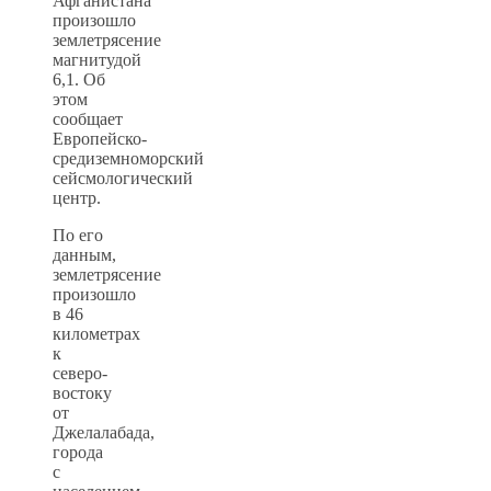
Афганистана
произошло
землетрясение
магнитудой
6,1. Об
этом
сообщает
Европейско-
средиземноморский
сейсмологический
центр.
По его
данным,
землетрясение
произошло
в 46
километрах
к
северо-
востоку
от
Джелалабада,
города
с