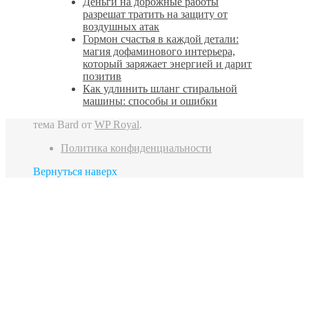
Деньги на дорожные работы
разрешат тратить на защиту от
воздушных атак
Гормон счастья в каждой детали:
магия дофаминового интерьера,
который заряжает энергией и дарит
позитив
Как удлинить шланг стиральной
машины: способы и ошибки
тема Bard от
WP Royal
.
Политика конфиденциальности
Вернуться наверх