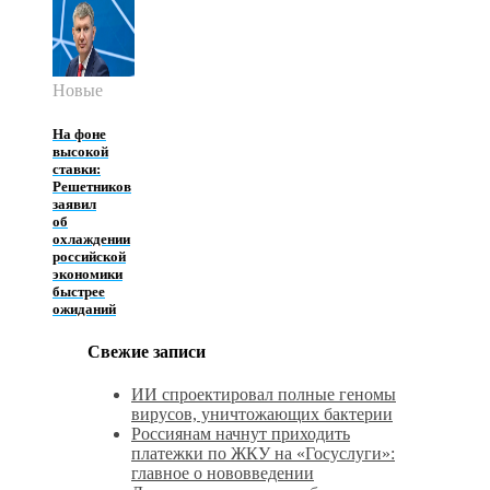
Новые
На фоне
высокой
ставки:
Решетников
заявил
об
охлаждении
российской
экономики
быстрее
ожиданий
Свежие записи
ИИ спроектировал полные геномы
вирусов, уничтожающих бактерии
Россиянам начнут приходить
платежки по ЖКУ на «Госуслуги»:
главное о нововведении