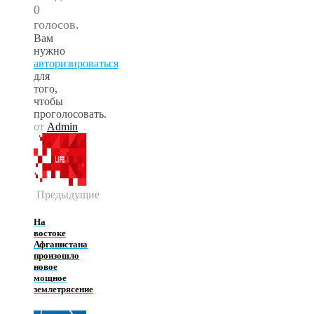
0
голосов.
Вам
нужно
авторизироваться
для
того,
чтобы
проголосовать.
от
Admin
Предыдущие
На
востоке
Афганистана
произошло
новое
мощное
землетрясение