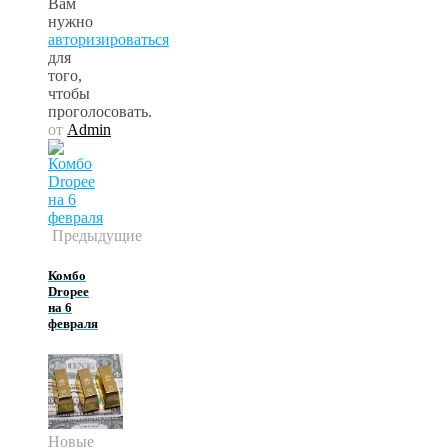
Вам
нужно
авторизироваться
для
того,
чтобы
проголосовать.
от
Admin
Предыдущие
Комбо
Dropee
на 6
февраля
Новые