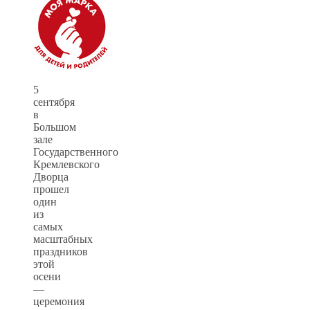
5
сентября
в
Большом
зале
Государственного
Кремлевского
Дворца
прошел
один
из
самых
масштабных
праздников
этой
осени
—
церемония