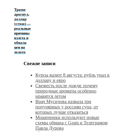
Трамп
дрогнул,
доллар
устоял —
реальные
причины
взлета и
обвала
цен на
золото
Свежие записи
Курсы валют 8 августа: рубль упал к
доллару и евро
Свежесть после дождя: почему
природные ароматы особенно
нравятся летом
Врач Мусичова назвала три
популярных у россиян супа, от
которых лучше отказаться
Мошенники используют новые
схемы обмана с Gram и Телеграмом
Павла Дурова