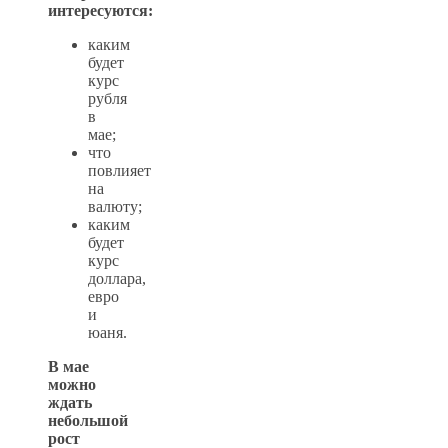
интересуются:
каким
будет
курс
рубля
в
мае;
что
повлияет
на
валюту;
каким
будет
курс
доллара,
евро
и
юаня.
В мае
можно
ждать
небольшой
рост