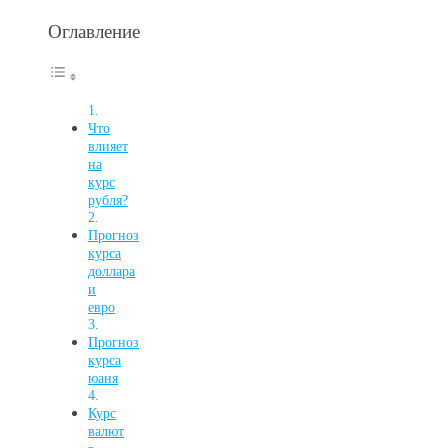
Оглавление
Что
влияет
на
курс
рубля?
Прогноз
курса
доллара
и
евро
Прогноз
курса
юаня
Курс
валют