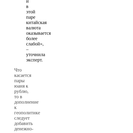
и
в
этой
паре
китайская
валюта
оказывается
более
слабой»,
–
уточнила
эксперт.
Что
касается
пары
юаня к
рублю,
то в
дополнение
к
геополитике
следует
добавить
денежно-