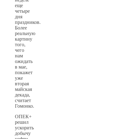
еще
четыре
дня
праздников.
Более
реальную
картину
того,
чего
нам
ожидать
в мае,
покажет
уже
вторая
майская
декада,
считает
Гомонко.
ОПЕК+
решил
ускорить
добычу
нефти