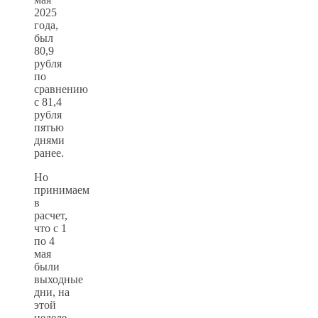
2025
года,
был
80,9
рубля
по
сравнению
с 81,4
рубля
пятью
днями
ранее.
Но
принимаем
в
расчет,
что с 1
по 4
мая
были
выходные
дни, на
этой
неделе