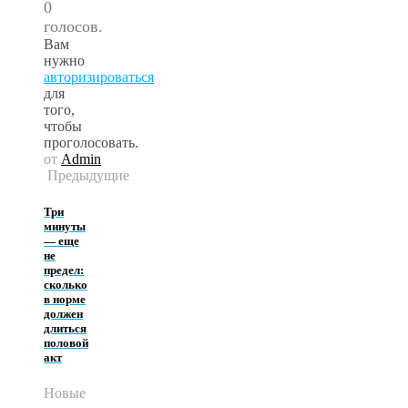
0
голосов.
Вам
нужно
авторизироваться
для
того,
чтобы
проголосовать.
от
Admin
Предыдущие
Три
минуты
— еще
не
предел:
сколько
в норме
должен
длиться
половой
акт
Новые