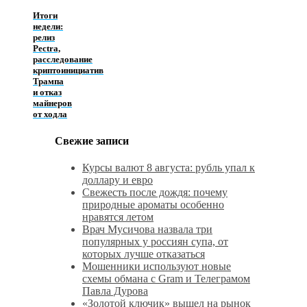
Итоги
недели:
релиз
Pectra,
расследование
криптоинициатив
Трампа
и отказ
майнеров
от ходла
Свежие записи
Курсы валют 8 августа: рубль упал к
доллару и евро
Свежесть после дождя: почему
природные ароматы особенно
нравятся летом
Врач Мусичова назвала три
популярных у россиян супа, от
которых лучше отказаться
Мошенники используют новые
схемы обмана с Gram и Телеграмом
Павла Дурова
«Золотой ключик» вышел на рынок