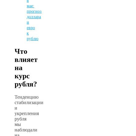
в
мае:
прогноз
доллара
и
евро
к
рублю
Что
влияет
на
курс
рубля?
Тенденцию
стабилизации
и
укрепления
рубля
мы
наблюдали
на