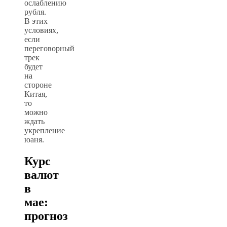
ослаблению
рубля.
В этих
условиях,
если
переговорный
трек
будет
на
стороне
Китая,
то
можно
ждать
укрепление
юаня.
Курс
валют
в
мае:
прогноз