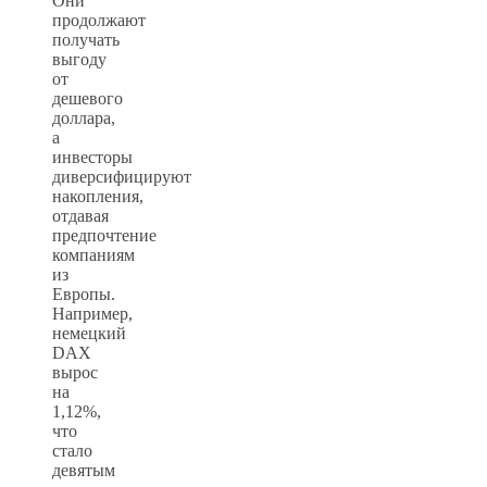
Они
продолжают
получать
выгоду
от
дешевого
доллара,
а
инвесторы
диверсифицируют
накопления,
отдавая
предпочтение
компаниям
из
Европы.
Например,
немецкий
DAX
вырос
на
1,12%,
что
стало
девятым