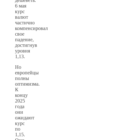
дешеветь.
6 мая
курс
валют
частично
компенсировал
свое
падение,
достигнув
уровня
1,13.
Но
европейцы
полны
оптимизма.
К
концу
2025
года
они
ожидают
курс
по
1,15.