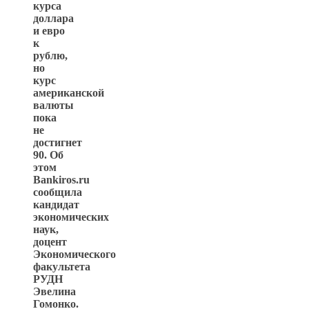
курса
доллара
и евро
к
рублю,
но
курс
американской
валюты
пока
не
достигнет
90. Об
этом
Bankiros.ru
сообщила
кандидат
экономических
наук,
доцент
Экономического
факультета
РУДН
Эвелина
Гомонко.