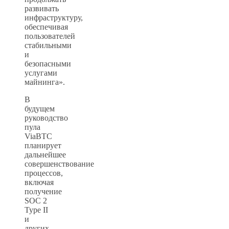
развивать
инфраструктуру,
обеспечивая
пользователей
стабильными
и
безопасными
услугами
майнинга».
В
будущем
руководство
пула
ViaBTC
планирует
дальнейшее
совершенствование
процессов,
включая
получение
SOC 2
Type II
и
других