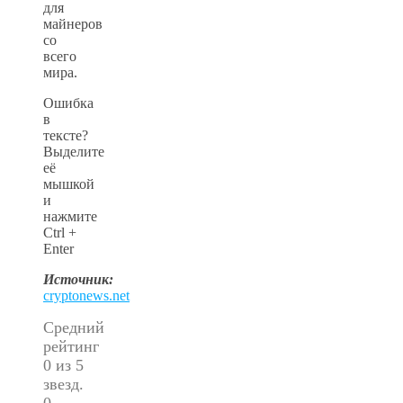
для
майнеров
со
всего
мира.
Ошибка
в
тексте?
Выделите
её
мышкой
и
нажмите
Ctrl +
Enter
Источник:
cryptonews.net
Средний
рейтинг
0 из 5
звезд.
0