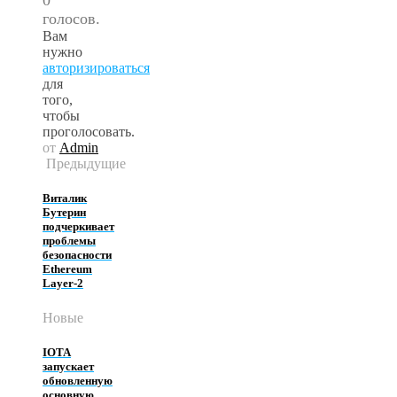
голосов.
Вам
нужно
авторизироваться
для
того,
чтобы
проголосовать.
от
Admin
Предыдущие
Виталик
Бутерин
подчеркивает
проблемы
безопасности
Ethereum
Layer-2
Новые
IOTA
запускает
обновленную
основную