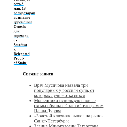
сеть 5
мая, 13
валидаторов
возглавят
церемонию
Genesis
для
перехода
от
Stardust
к
Delegated
Proof-
of-Stake
Свежие записи
Врач Мусичова назвала три
популярных у россиян супа, от
которых лучше отказаться
Мошенники используют новые
схемы обмана с Gram и Телеграмом
Павла Дурова
«Золотой ключик» вышел на рынок
Санкт‑Петербурга
Здание Минэкологии Татарстана