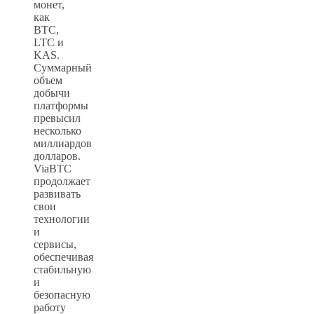
монет,
как
BTC,
LTC и
KAS.
Суммарный
объем
добычи
платформы
превысил
несколько
миллиардов
долларов.
ViaBTC
продолжает
развивать
свои
технологии
и
сервисы,
обеспечивая
стабильную
и
безопасную
работу