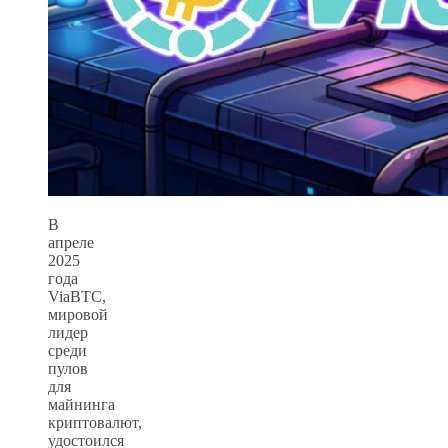
В
апреле
2025
года
ViaBTC,
мировой
лидер
среди
пулов
для
майнинга
криптовалют,
удостоился