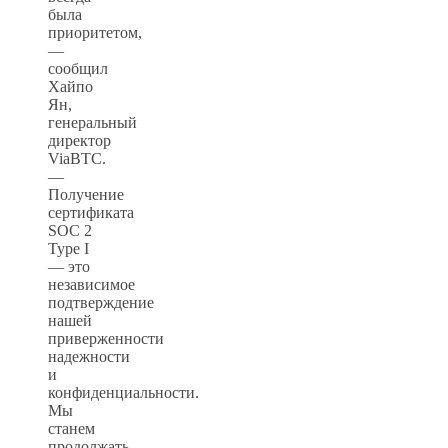
была
приоритетом,
—
сообщил
Хайпо
Ян,
генеральный
директор
ViaBTC.
—
Получение
сертификата
SOC 2
Type I
— это
независимое
подтверждение
нашей
приверженности
надежности
и
конфиденциальности.
Мы
станем
продолжать