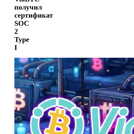
получил
сертификат
SOC
2
Type
I