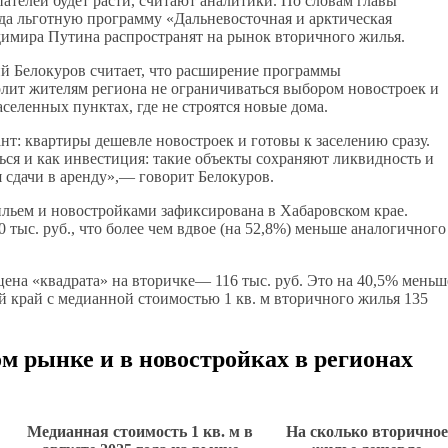
ателей будет расти, считают аналитики. По словам главы
да льготную программу «Дальневосточная и арктическая
имира Путина распространят на рынок вторичного жилья.
 Белокуров считает, что расширение программы
олит жителям региона не ограничиваться выбором новостроек и
селенных пунктах, где не строятся новые дома.
нт: квартиры дешевле новостроек и готовы к заселению сразу.
ся и как инвестиция: такие объекты сохраняют ликвидность и
 сдачи в аренду»,— говорит Белокуров.
льем и новостройками зафиксирована в Хабаровском крае.
 тыс. руб., что более чем вдвое (на 52,8%) меньше аналогичного
ена «квадрата» на вторичке— 116 тыс. руб. Это на 40,5% меньш
й край с медианной стоимостью 1 кв. м вторичного жилья 135
ом рынке и в новостройках в регионах
Медианная стоимость 1 кв. м в
На сколько вторичное