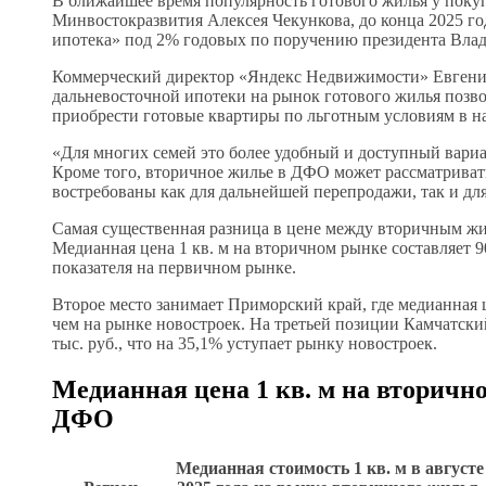
В ближайшее время популярность готового жилья у покуп
Минвостокразвития Алексея Чекункова, до конца 2025 го
ипотека» под 2% годовых по поручению президента Влад
Коммерческий директор «Яндекс Недвижимости» Евгений
дальневосточной ипотеки на рынок готового жилья позв
приобрести готовые квартиры по льготным условиям в на
«Для многих семей это более удобный и доступный вариа
Кроме того, вторичное жилье в ДФО может рассматривать
востребованы как для дальнейшей перепродажи, так и для
Самая существенная разница в цене между вторичным жи
Медианная цена 1 кв. м на вторичном рынке составляет 90
показателя на первичном рынке.
Второе место занимает Приморский край, где медианная ц
чем на рынке новостроек. На третьей позиции Камчатски
тыс. руб., что на 35,1% уступает рынку новостроек.
Медианная цена 1 кв. м на вторичн
ДФО
Медианная стоимость 1 кв. м в августе