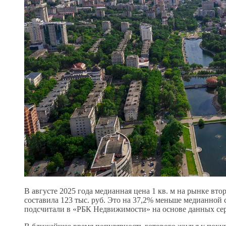
В августе 2025 года медианная цена 1 кв. м на рынке в
составила 123 тыс. руб. Это на 37,2% меньше медианной с
подсчитали в «РБК Недвижимости» на основе данных се