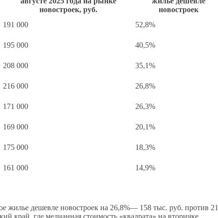
августе 2025 года на рынке
жилье дешевле
новостроек, руб.
новостроек
191 000
52,8%
195 000
40,5%
208 000
35,1%
216 000
26,8%
171 000
26,3%
169 000
20,1%
175 000
18,3%
161 000
14,9%
ное жилье дешевле новостроек на 26,8%— 158 тыс. руб. против 2
ьский край, где медианная стоимость «квадрата» на вторичке