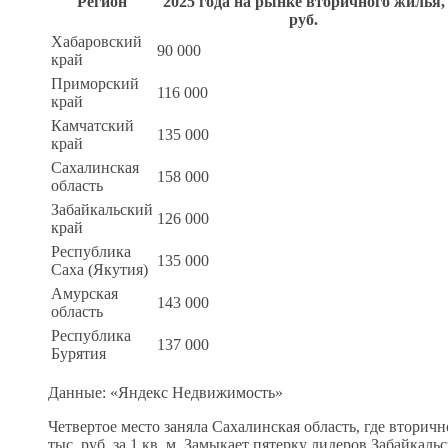
Регион
2025 года на рынке вторичного жилья,
руб.
Хабаровский
90 000
край
Приморский
116 000
край
Камчатский
135 000
край
Сахалинская
158 000
область
Забайкальский
126 000
край
Республика
135 000
Саха (Якутия)
Амурская
143 000
область
Республика
137 000
Бурятия
Данные: «Яндекс Недвижимость»
Четвертое место заняла Сахалинская область, где вторич
тыс. руб. за 1 кв. м. Замыкает пятерку лидеров Забайкал