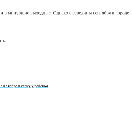
 и в минувшие выходные. Однако с середины сентября в городе
ть.
 он отобрал кепку у ребёнка