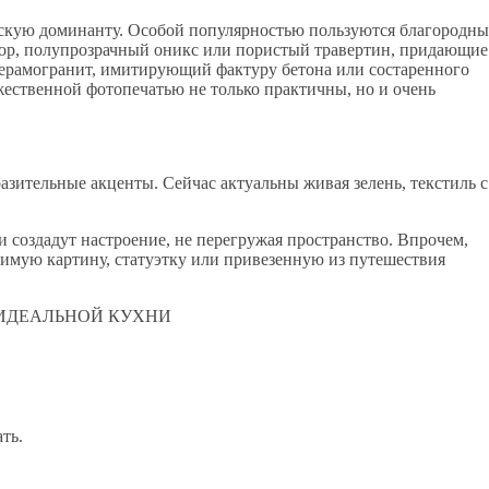
рскую доминанту. Особой популярностью пользуются благородны
ор, полупрозрачный оникс или пористый травертин, придающие
керамогранит, имитирующий фактуру бетона или состаренного
жественной фотопечатью не только практичны, но и очень
зительные акценты. Сейчас актуальны живая зелень, текстиль с
 создадут настроение, не перегружая пространство. Впрочем,
юбимую картину, статуэтку или привезенную из путешествия
ть.