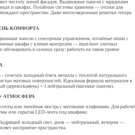
няют чистоту линий фасадов. Выдвижные панели с зарядными
ицах и шкафах. Потайные системы хранения — отсеки для
обождают пространство. Даже вентиляционные решетки теперь
ВЕНЬ КОМФОРТА
ыдвижные панели с сенсорным управлением, потайные ниши с
винные шкафы с климат-контролем — must-have элитных
обговаривать в салонах сразу: работать на таком уровне
А
— сочетать холодный блеск металла с теплотой натурального
костью матовых поверхностей. Идеальная формула материалов в
ый (дерево/камень) + 1 нейтральный (матовые панели).
+ АТМОСФЕРА
е споты или линейная люстра с матовыми плафонами. Для рабоче
темы или скрытая LED-лента под шкафами.
 бодрящий холодный свет, днем — нейтральный, вечером —
ляет восприятие пространства.