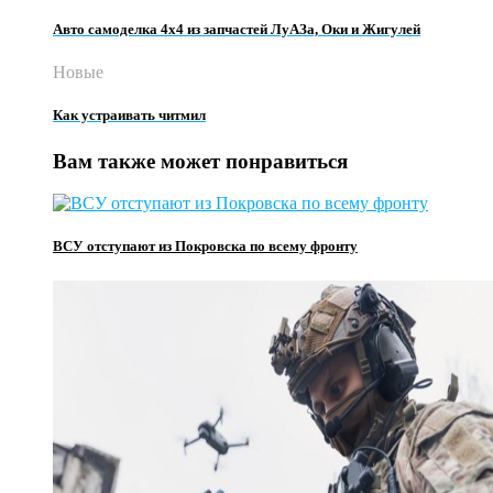
Авто самоделка 4х4 из запчастей ЛуАЗа, Оки и Жигулей
Новые
Как устраивать читмил
Вам также может понравиться
ВСУ отступают из Покровска по всему фронту