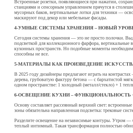
Встроенные розетки, появляющиеся при нажатии, сохра
станциями и сенсорным управлением прячутся в столешн
мусорных баков, вертикальные лотки для техники — осв
маскируют под декор или мебельные фасады.
4-УМНЫЕ СИСТЕМЫ ХРАНЕНИЯ – НОВЫЙ УРО
Сегодня системы хранения — это не просто полочки. В
подсветкой для коллекционного фарфора, вертикальные 
кухонных пространств. Но подобные моменты необходимо 
способны не все.
5-МАТЕРИАЛЫ КАК ПРОИЗВЕДЕНИЕ ИСКУССТВ
В 2025 году дизайнеры предлагают играть на контрастах 
дерева, грубоватую фактуру бетона — с бархатистой мяг
одном пространстве: 1 холодный (металл/стекло) + 1 тепл
6-ОСВЕЩЕНИЕ КУХНИ – ФУНКЦИОНАЛЬНОСТЬ 
Основу составляет рассеянный верхний свет: встроенны
зоны обязательна направленная подсветка: трековые сис
Разделите освещение на независимые контуры. Утром —
теплый интимный. Такая трансформация полностью обнов