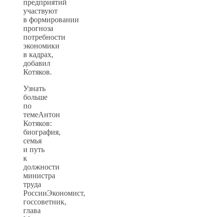
предприятий
участвуют
в формировании
прогноза
потребности
экономики
в кадрах,
добавил
Котяков.
Узнать
больше
по
темеАнтон
Котяков:
биография,
семья
и путь
к
должности
министра
труда
РоссииЭкономист,
госсоветник,
глава