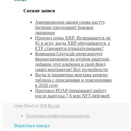
Свежие записи
Американские акции снова растут,
биткоин продолжает боковое
движение
Прогноз цены XRP: Возвращается ли
$1 в игру, когда XRP обрушивается, а
ETF становятся отрицательными?
Компания Grayscale реорганизует
финансирование во втором квартале,
добавив этот альткоин в свой фонд
смарт-контрактов! Вот подробности
Виды и параметры монтажа кровли:
таблица с описаниями и пояснениями
в 2026 году
Протокол POAP прекращает работу
после выпуска 7,6 млн NFT‑бейджей
тема Bard от
WP Royal
.
Политика конфиденциальности
Вернуться наверх