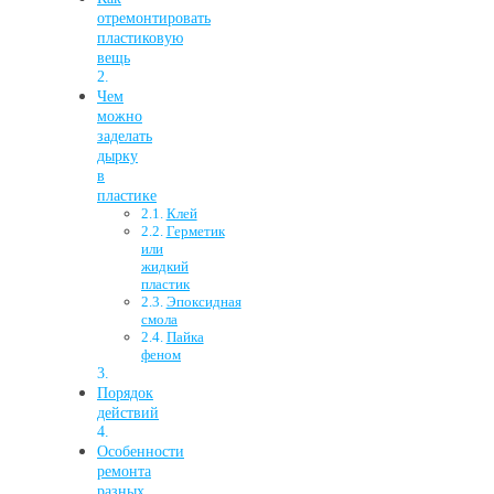
отремонтировать
пластиковую
вещь
Чем
можно
заделать
дырку
в
пластике
Клей
Герметик
или
жидкий
пластик
Эпоксидная
смола
Пайка
феном
Порядок
действий
Особенности
ремонта
разных