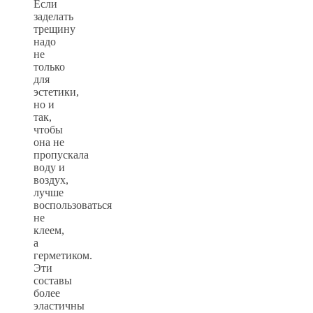
Если
заделать
трещину
надо
не
только
для
эстетики,
но и
так,
чтобы
она не
пропускала
воду и
воздух,
лучше
воспользоваться
не
клеем,
а
герметиком.
Эти
составы
более
эластичны