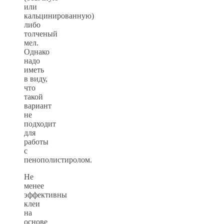
или
кальцинированную)
либо
толченый
мел.
Однако
надо
иметь
в виду,
что
такой
вариант
не
подходит
для
работы
с
пенополистиролом.
Не
менее
эффективны
клеи
на
основе