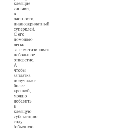
клеящие
составы,
в
частности,
цианоакрилатный
суперклей.
С его
помощью
легко
загерметизировать
небольшое
отверстие.
А
чтобы
заплатка
получилась
более
крепкой,
можно
добавить
в
клеящую
субстанцию
соду
(обычную