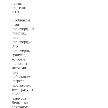
лучей,
плесени
и т.д.
Особняком
стоит
полиморфный
пластик,
или
полиморфус.
Это
полимерные
гранулы,
которые
становятся
мягкими
при
небольшом
нагреве
(достаточно
температуры
60-65
градусов).
Вещество
опускают