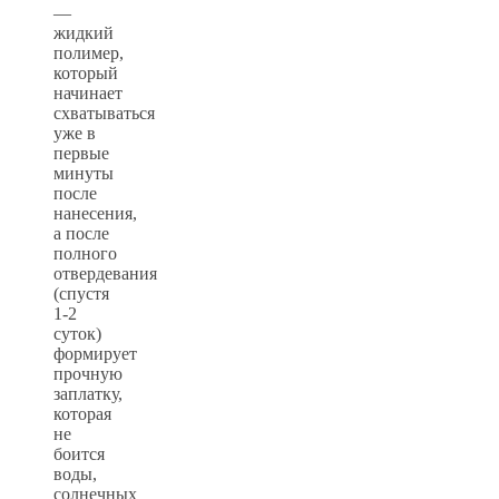
—
жидкий
полимер,
который
начинает
схватываться
уже в
первые
минуты
после
нанесения,
а после
полного
отвердевания
(спустя
1-2
суток)
формирует
прочную
заплатку,
которая
не
боится
воды,
солнечных