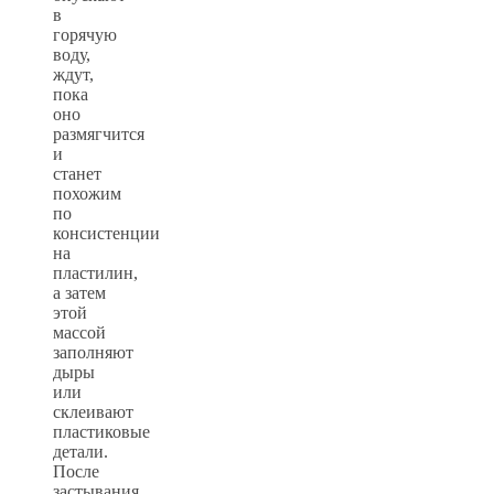
в
горячую
воду,
ждут,
пока
оно
размягчится
и
станет
похожим
по
консистенции
на
пластилин,
а затем
этой
массой
заполняют
дыры
или
склеивают
пластиковые
детали.
После
застывания