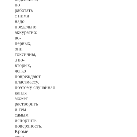
но
работать
с ними
надо
предельно
аккуратно:
во-
первых,
они
токсичны,
а во-
вторых,
легко
повреждают
пластмассу,
поэтому случайная
капля
может
растворить
и тем
самым
испортить
поверхность.
Кроме
того,