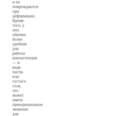
и не
повреждаются
при
деформации.
Кроме
того, у
них
обычно
более
удобная
для
работы
консистенция
— в
виде
пасты
или
густого
геля,
что
может
иметь
принципиальное
значение
для