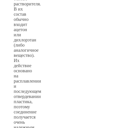
растворителя.
В их
состав
обычно
входит
ацетон
или
дихлорэтан
(либо
аналогичное
вещество).
Их
действие
основано
на
расплавлении
и
последующем
отвердевании
пластика,
поэтому
соединение
получается
очень
надежным,