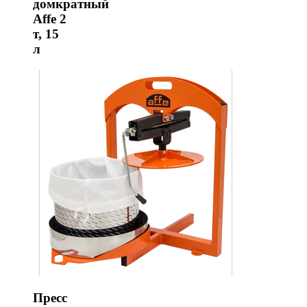
домкратный
Affe 2
т, 15
л
Пресс