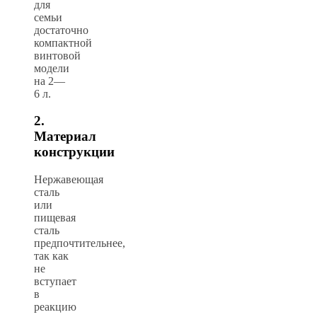
для
семьи
достаточно
компактной
винтовой
модели
на 2—
6 л.
2.
Материал
конструкции
Нержавеющая
сталь
или
пищевая
сталь
предпочтительнее,
так как
не
вступает
в
реакцию