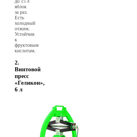
до 15 л
яблок
за раз.
Есть
холодный
отжим.
Устойчив
к
фруктовым
кислотам.
2.
Винтовой
пресс
«Геликон»,
6 л