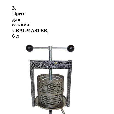
3.
Пресс
для
отжима
URALMASTER,
6 л