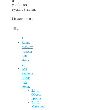
и
удобство
эксплуатации.
Оглавление
Какие
бывают
прессы
для
яблок
Как
выбрать
пресс
для
яблок
1.
Объем
пресса
2.
Материал