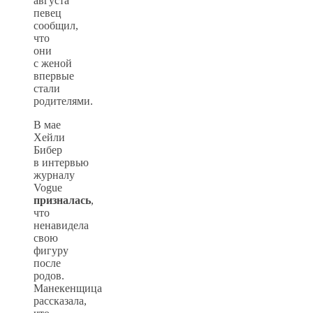
августа
певец
сообщил,
что
они
с женой
впервые
стали
родителями.
В мае
Хейли
Бибер
в интервью
журналу
Vogue
призналась
,
что
ненавидела
свою
фигуру
после
родов.
Манекенщица
рассказала,