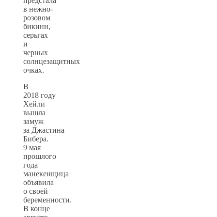
предстала
в нежно-
розовом
бикини,
серьгах
и
черных
солнцезащитных
очках.
В
2018 году
Хейли
вышла
замуж
за Джастина
Бибера.
9 мая
прошлого
года
манекенщица
объявила
о своей
беременности.
В конце