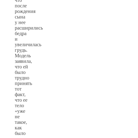
что
после
рождения
сына
у нее
расширились
бедра
и
увеличилась
грудь.
Модель
заявила,
что ей
было
трудно
принять
тот
факт,
что ее
тело
«уже
не
такое,
как
было