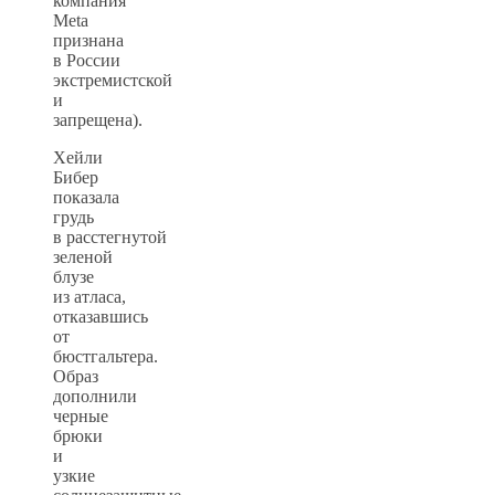
компания
Meta
признана
в России
экстремистской
и
запрещена).
Хейли
Бибер
показала
грудь
в расстегнутой
зеленой
блузе
из атласа,
отказавшись
от
бюстгальтера.
Образ
дополнили
черные
брюки
и
узкие