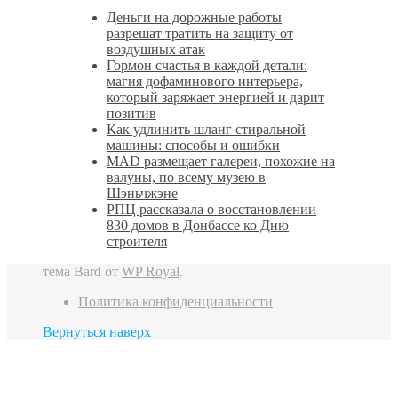
Деньги на дорожные работы
разрешат тратить на защиту от
воздушных атак
Гормон счастья в каждой детали:
магия дофаминового интерьера,
который заряжает энергией и дарит
позитив
Как удлинить шланг стиральной
машины: способы и ошибки
MAD размещает галереи, похожие на
валуны, по всему музею в
Шэньчжэне
РПЦ рассказала о восстановлении
830 домов в Донбассе ко Дню
строителя
тема Bard от
WP Royal
.
Политика конфиденциальности
Вернуться наверх