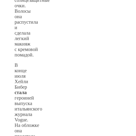
солнцезащитные
очки.
Волосы
она
распустила
и
сделала
легкий
макияж
с кремовой
помадой.
В
конце
июля
Хейли
Бибер
стала
героиней
выпуска
итальянского
журнала
Vogue.
На обложке
она