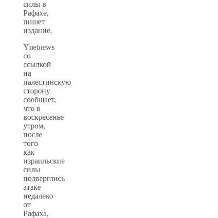
силы в
Рафахе,
пишет
издание.
Ynetnews
со
ссылкой
на
палестинскую
сторону
сообщает,
что в
воскресенье
утром,
после
того
как
израильские
силы
подверглись
атаке
недалеко
от
Рафаха,