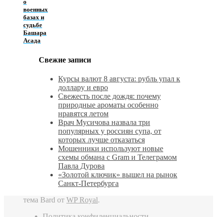
о
военных
базах и
судьбе
Башара
Асада
Свежие записи
Курсы валют 8 августа: рубль упал к
доллару и евро
Свежесть после дождя: почему
природные ароматы особенно
нравятся летом
Врач Мусичова назвала три
популярных у россиян супа, от
которых лучше отказаться
Мошенники используют новые
схемы обмана с Gram и Телеграмом
Павла Дурова
«Золотой ключик» вышел на рынок
Санкт‑Петербурга
тема Bard от
WP Royal
.
Политика конфиденциальности