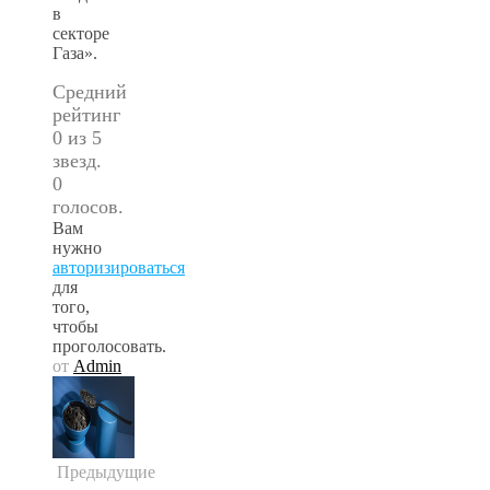
в
секторе
Газа».
Средний
рейтинг
0 из 5
звезд.
0
голосов.
Вам
нужно
авторизироваться
для
того,
чтобы
проголосовать.
от
Admin
Предыдущие