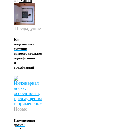
от
Admin
Предыдущие
Как
подключить
счетчик
самостоятельно:
однофазный
и
трехфазный
Новые
Инженерная
доска: