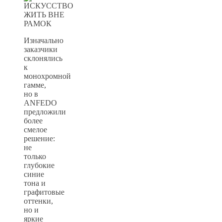
Изначально
заказчики
склонялись
к
монохромной
гамме,
но в
ANFEDO
предложили
более
смелое
решение:
не
только
глубокие
синие
тона и
графитовые
оттенки,
но и
яркие