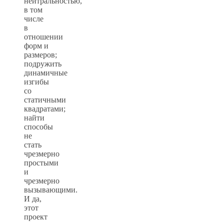
нейтральностью,
в том
числе
в
отношении
форм и
размеров;
подружить
динамичные
изгибы
со
статичными
квадратами;
найти
способы
не
стать
чрезмерно
простыми
и
чрезмерно
вызывающими.
И да,
этот
проект