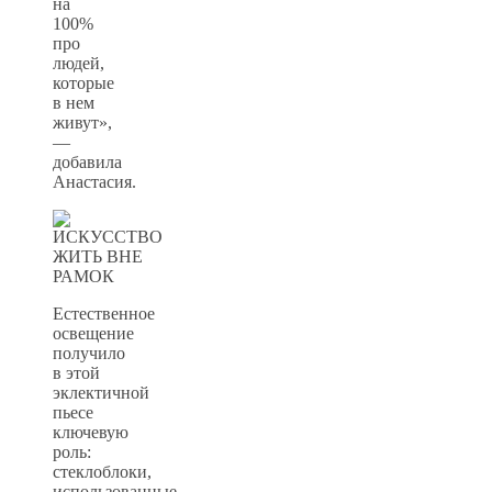
на
100%
про
людей,
которые
в нем
живут»,
—
добавила
Анастасия.
Естественное
освещение
получило
в этой
эклектичной
пьесе
ключевую
роль:
стеклоблоки,
использованные