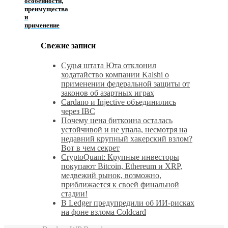
особенности,
преимущества
и
применение
Свежие записи
Судья штата Юта отклонил
ходатайство компании Kalshi о
применении федеральной защиты от
законов об азартных играх
Cardano и Injective объединились
через IBC
Почему цена биткоина осталась
устойчивой и не упала, несмотря на
недавний крупный хакерский взлом?
Вот в чем секрет
CryptoQuant: Крупные инвесторы
покупают Bitcoin, Ethereum и XRP,
медвежий рынок, возможно,
приближается к своей финальной
стадии!
В Ledger предупредили об ИИ-рисках
на фоне взлома Coldcard