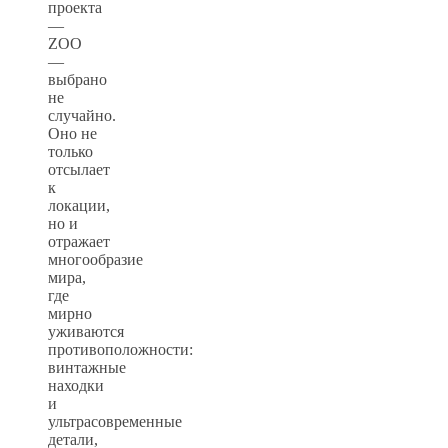
проекта
—
ZOO
—
выбрано
не
случайно.
Оно не
только
отсылает
к
локации,
но и
отражает
многообразие
мира,
где
мирно
уживаются
противоположности:
винтажные
находки
и
ультрасовременные
детали,