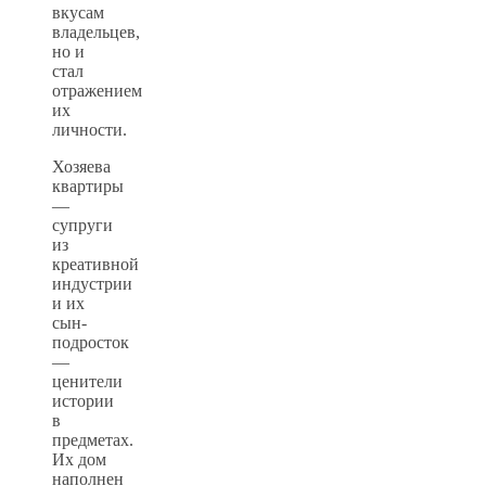
вкусам
владельцев,
но и
стал
отражением
их
личности.
Хозяева
квартиры
—
супруги
из
креативной
индустрии
и их
сын-
подросток
—
ценители
истории
в
предметах.
Их дом
наполнен