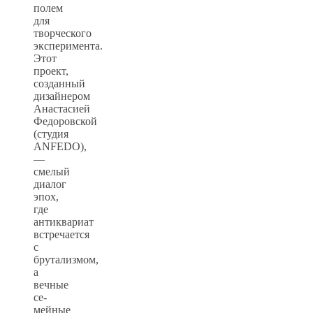
полем
для
творческого
эксперимента.
Этот
проект,
созданный
дизайнером
Анастасией
Федоровской
(студия
ANFEDO),
—
смелый
диалог
эпох,
где
антиквариат
встречается
с
брутализмом,
а
вечные
се-
мейные