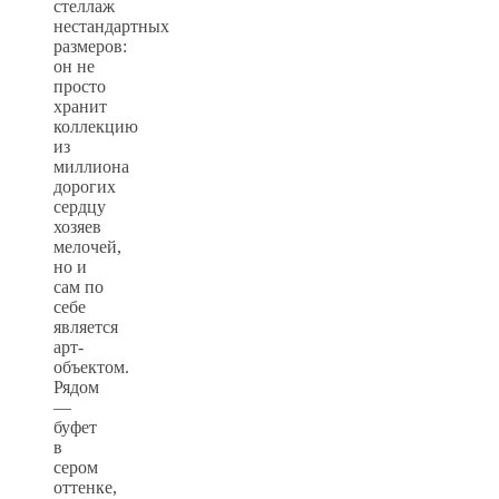
стеллаж
нестандартных
размеров:
он не
просто
хранит
коллекцию
из
миллиона
дорогих
сердцу
хозяев
мелочей,
но и
сам по
себе
является
арт-
объектом.
Рядом
—
буфет
в
сером
оттенке,