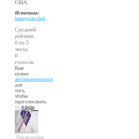
США.
Источник:
happycoin.club
Средний
рейтинг
0 из 5
звезд.
0
голосов.
Вам
нужно
авторизироваться
для
того,
чтобы
проголосовать.
от
Admin
Предыдущие