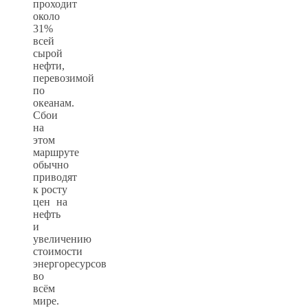
проходит
около
31%
всей
сырой
нефти,
перевозимой
по
океанам.
Сбои
на
этом
маршруте
обычно
приводят
к росту
цен на
нефть
и
увеличению
стоимости
энергоресурсов
во
всём
мире.