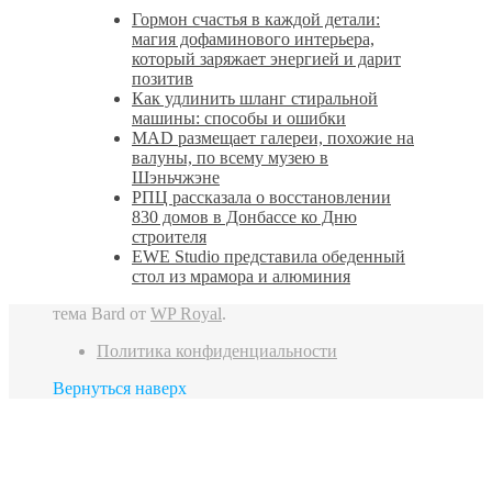
Гормон счастья в каждой детали:
магия дофаминового интерьера,
который заряжает энергией и дарит
позитив
Как удлинить шланг стиральной
машины: способы и ошибки
MAD размещает галереи, похожие на
валуны, по всему музею в
Шэньчжэне
РПЦ рассказала о восстановлении
830 домов в Донбассе ко Дню
строителя
EWE Studio представила обеденный
стол из мрамора и алюминия
тема Bard от
WP Royal
.
Политика конфиденциальности
Вернуться наверх