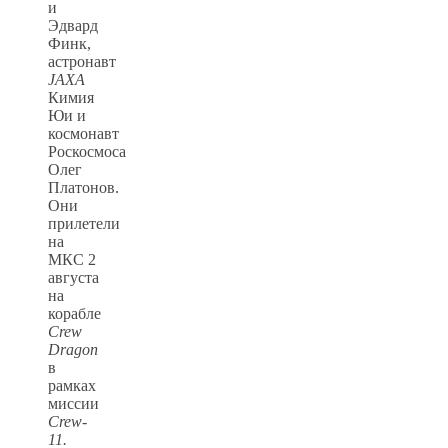
и
Эдвард
Финк,
астронавт
JAXA
Кимия
Юи и
космонавт
Роскосмоса
Олег
Платонов.
Они
прилетели
на
МКС 2
августа
на
корабле
Crew
Dragon
в
рамках
миссии
Crew-
11.