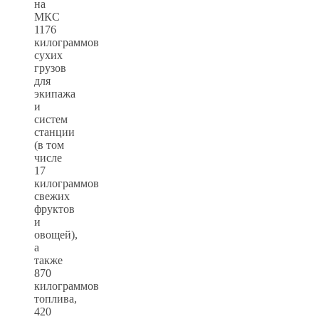
на
МКС
1176
килограммов
сухих
грузов
для
экипажа
и
систем
станции
(в том
числе
17
килограммов
свежих
фруктов
и
овощей),
а
также
870
килограммов
топлива,
420