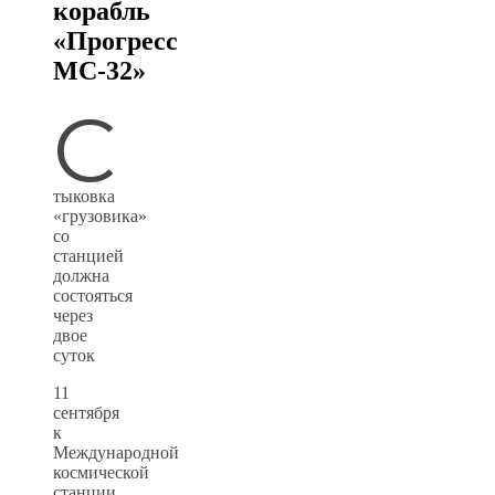
корабль
«Прогресс
МС-32»
С
тыковка
«грузовика»
со
станцией
должна
состояться
через
двое
суток
11
сентября
к
Международной
космической
станции