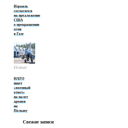
Израиль
согласился
на предложение
США
о прекращении
огня
в Газе
Новые
НАТО
ищет
«военный
ответ»
на налет
дронов
на
Польшу
Свежие записи