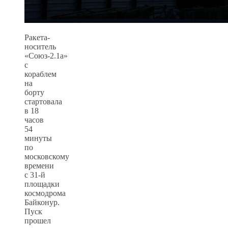
Ракета-
носитель
«Союз-2.1а»
с
кораблем
на
борту
стартовала
в 18
часов
54
минуты
по
московскому
времени
с 31-й
площадки
космодрома
Байконур.
Пуск
прошел