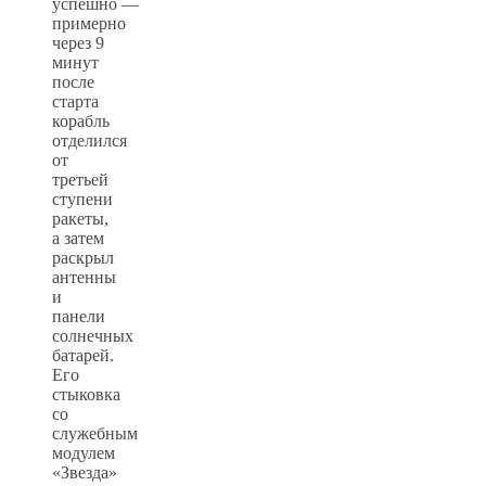
успешно —
примерно
через 9
минут
после
старта
корабль
отделился
от
третьей
ступени
ракеты,
а затем
раскрыл
антенны
и
панели
солнечных
батарей.
Его
стыковка
со
служебным
модулем
«Звезда»