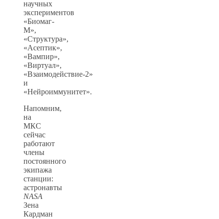
научных
экспериментов
«Биомаг-
М»,
«Структура»,
«Асептик»,
«Вампир»,
«Виртуал»,
«Взаимодействие-2»
и
«Нейроиммунитет».
Напомним,
на
МКС
сейчас
работают
члены
постоянного
экипажа
станции:
астронавты
NASA
Зена
Кардман