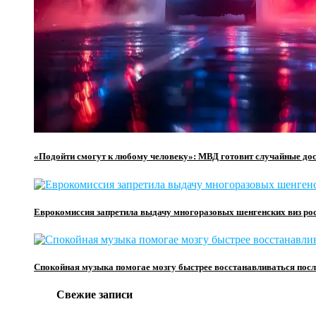
«Подойти смогут к любому человеку»: МВД готовит случайные до
Еврокомиссия запретила выдачу многоразовых шенгенских виз ро
Спокойная музыка помогае мозгу быстрее восстанавливаться посл
Свежие записи