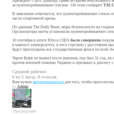
Президент США Дональд Трамп во время бейсбольного м
за пуленепробиваемым стеклом. Об этом сообщает
ТАС
В заявлении отмечается, что пуленепробиваемое стекло о
части спортивной арены.
По данным The Daily Beast, меры безопасности на стади
Организаторы матча установили пуленепробиваемое стекл
10 сентября в штате Юта в США
было совершено
покуше
в кампусе университета, в него стреляли с расстояния ок
будут приспущены все государственные флаги по всей А
Чарли Кирк не выжил после ранения, ему был 31 год, на
против военной помощи Украине и призывал к диалогу с
Средний рейтинг
0 из 5 звезд. 0 голосов.
Вам нужно
авторизироваться
для того, чтобы проголосова
от
Admin
Предыдущие