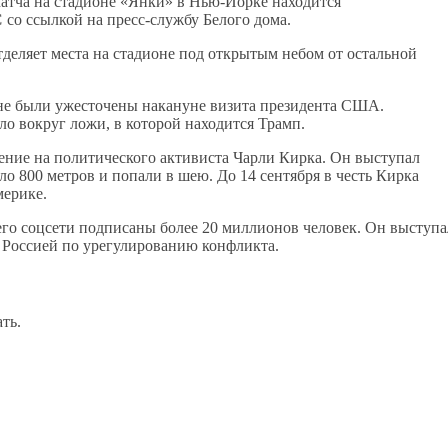
атча на стадионе «Янки» в Нью-Йорке находится
С
со ссылкой на пресс-службу Белого дома.
тделяет места на стадионе под открытым небом от остальной
оне были ужесточены накануне визита президента США.
о вокруг ложи, в которой находится Трамп.
ние на политического активиста Чарли Кирка. Он выступал
оло 800 метров и попали в шею. До 14 сентября в честь Кирка
мерике.
 его соцсети подписаны более 20 миллионов человек. Он выступа
 Россией по урегулированию конфликта.
ть.