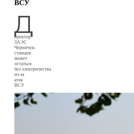
ВСУ
Д
иректор
ЗАЭС
Черничук:
станция
может
остаться
без электричества
из-за
атак
ВСУ