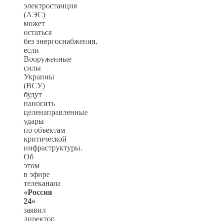
электростанция
(АЭС)
может
остаться
без энергоснабжения,
если
Вооруженные
силы
Украины
(ВСУ)
будут
наносить
целенаправленные
удары
по объектам
критической
инфраструктуры.
Об
этом
в эфире
телеканала
«Россия
24»
заявил
директор