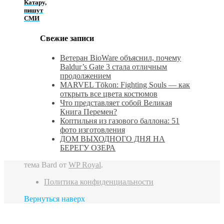
Катару,
пишут
СМИ
Свежие записи
Ветеран BioWare объяснил, почему
Baldur’s Gate 3 стала отличным
продолжением
MARVEL Tōkon: Fighting Souls — как
открыть все цвета костюмов
Что представляет собой Великая
Книга Перемен?
Коптильня из газового баллона: 51
фото изготовления
ДОМ ВЫХОДНОГО ДНЯ НА
БЕРЕГУ ОЗЕРА
тема Bard от
WP Royal
.
Политика конфиденциальности
Вернуться наверх