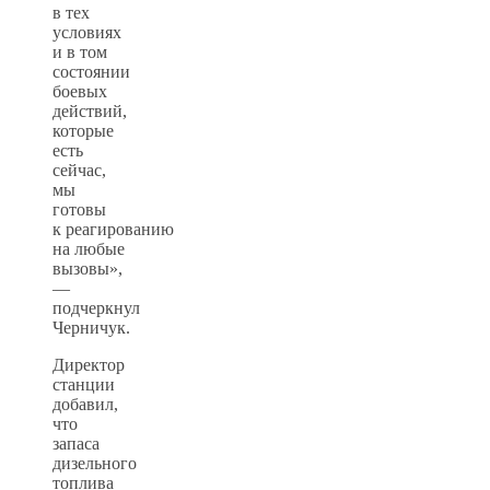
в тех
условиях
и в том
состоянии
боевых
действий,
которые
есть
сейчас,
мы
готовы
к реагированию
на любые
вызовы»,
—
подчеркнул
Черничук.
Директор
станции
добавил,
что
запаса
дизельного
топлива