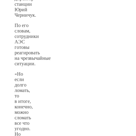
станции
Юрий
Черничук.
По его
словам,
сотрудники
АЭС
готовы
реагировать
на чрезвычайные
ситуации.
«Но
если
долго
ломать,
то
в итоге,
конечно,
можно
сломать
все что
угодно.
Но