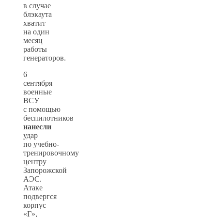
в случае
блэкаута
хватит
на один
месяц
работы
генераторов.
6
сентября
военные
ВСУ
с помощью
беспилотников
нанесли
удар
по учебно-
тренировочному
центру
Запорожской
АЭС.
Атаке
подвергся
корпус
«Г»,