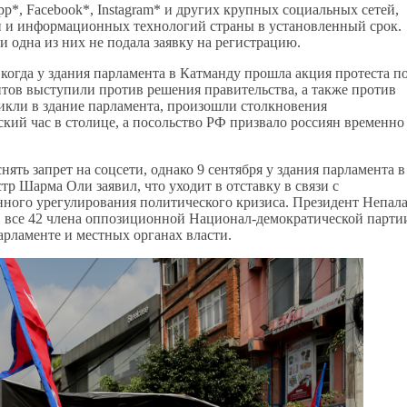
pp*, Facebook*, Instagram* и других крупных социальных сетей,
и и информационных технологий страны в установленный срок.
и одна из них не подала заявку на регистрацию.
 когда у здания парламента в Катманду прошла акция протеста п
тов выступили против решения правительства, а также против
кли в здание парламента, произошли столкновения
кий час в столице, а посольство РФ призвало россиян временно
ть запрет на соцсети, однако 9 сентября у здания парламента в
р Шарма Оли заявил, что уходит в отставку в связи с
нного урегулирования политического кризиса. Президент Непал
о, все 42 члена оппозиционной Национал-демократической парти
арламенте и местных органах власти.