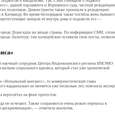
 поджогов и вандализма. Так, СМИ сообщали о поджоге
сс», зданий парламента и Верховного суда, частной резиденции
ругих политиков. Демонстранты также проникли в резиденцию
on в Катманду. Во время беспорядков также погибла жена бывшег
протестующие заперли её внутри дома и подожгли его —
городе Дхангадхи на западе страны. По информации СМИ, сотн
ороде Лалитпур: там полицейские оставили свои посты, позвол
зиса»
ий научный сотрудник Центра Индоокеанского региона ИМЭМО
 витком социального кризиса, который стал уже хронической
ии «Непальский конгресс», то коммунистический глава
ого кардинально не меняется уже несколько лет, пояснила экспер
 вертолётах на фоне протестов.
да не исчезают. Также сохраняются очень резкие перекосы в
ая дискриминация», — отметила аналитик.