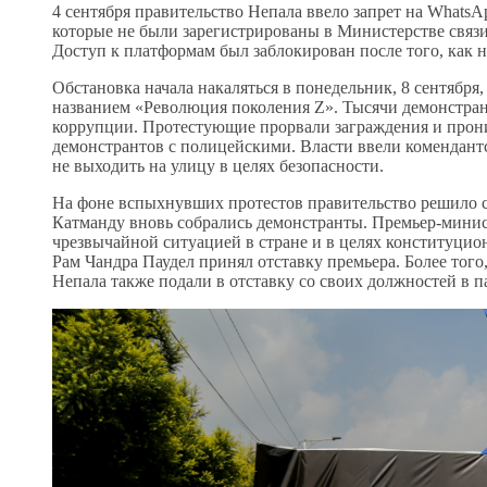
4 сентября правительство Непала ввело запрет на WhatsA
которые не были зарегистрированы в Министерстве связ
Доступ к платформам был заблокирован после того, как н
Обстановка начала накаляться в понедельник, 8 сентября,
названием «Революция поколения Z». Тысячи демонстран
коррупции. Протестующие прорвали заграждения и прони
демонстрантов с полицейскими. Власти ввели комендантс
не выходить на улицу в целях безопасности.
На фоне вспыхнувших протестов правительство решило сня
Катманду вновь собрались демонстранты. Премьер-минист
чрезвычайной ситуацией в стране и в целях конституцио
Рам Чандра Паудел принял отставку премьера. Более тог
Непала также подали в отставку со своих должностей в п