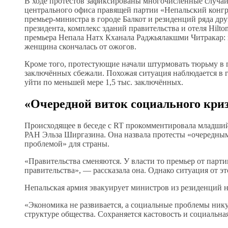
В ходе протестов зафиксированы многочисленные случаи
центрального офиса правящей партии «Непальский конгре
премьер-министра в городе Балкот и резиденций ряда д
президента, комплекс зданий правительства и отеля Hilt
премьера Непала Натх Кханала Раджьялакшми Читракар: 
женщина скончалась от ожогов.
Кроме того, протестующие начали штурмовать тюрьму в 
заключённых сбежали. Похожая ситуация наблюдается в г
уйти по меньшей мере 1,5 тыс. заключённых.
«Очередной виток социального кри
Происходящее в беседе с RT прокомментировала младш
РАН Эльза Ширгазина. Она назвала протесты «очередным
проблемой» для страны.
«Правительства сменяются. У власти то премьер от парт
правительства», — рассказала она. Однако ситуация от эт
Непальская армия эвакуирует министров из резиденций на
«Экономика не развивается, а социальные проблемы нику
структуре общества. Сохраняется кастовость и социальн