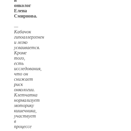
и
онколог
Елена
Смирнова.
—
Кабачок
гипоаллергенен
и легко
усваивается.
Кроме
того,
есть
исследования,
что он
снижает
риск
онкологии.
Клетчатка
нормализует
моторику
кишечника,
участвует
в
процессе