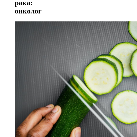
рака:
онколог