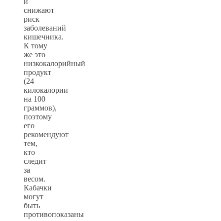
и
снижают
риск
заболеваний
кишечника.
К тому
же это
низкокалорийный
продукт
(24
килокалории
на 100
граммов),
поэтому
его
рекомендуют
тем,
кто
следит
за
весом.
Кабачки
могут
быть
противопоказаны