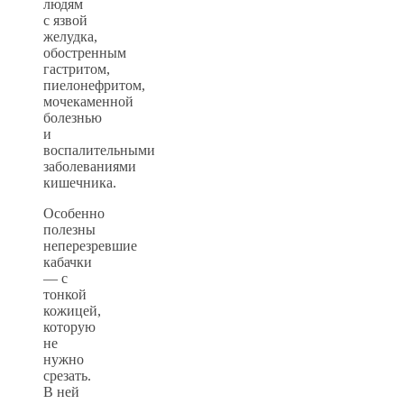
людям
с язвой
желудка,
обостренным
гастритом,
пиелонефритом,
мочекаменной
болезнью
и
воспалительными
заболеваниями
кишечника.
Особенно
полезны
неперезревшие
кабачки
— с
тонкой
кожицей,
которую
не
нужно
срезать.
В ней