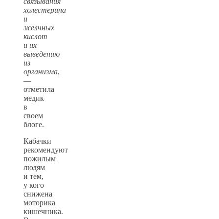
связывания
холестерина
и
желчных
кислот
и их
выведению
из
организма
,
—
отметила
медик
в
своем
блоге.
Кабачки
рекомендуют
пожилым
людям
и тем,
у кого
снижена
моторика
кишечника.