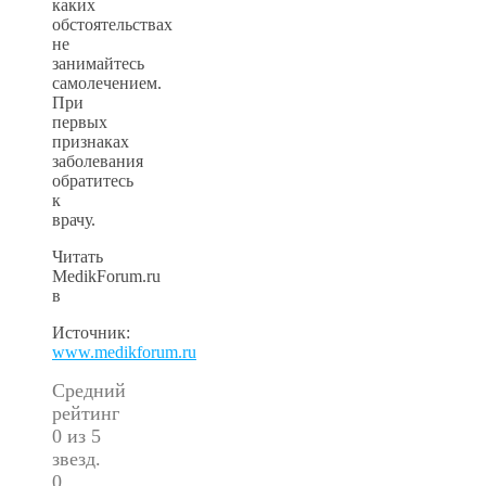
каких
обстоятельствах
не
занимайтесь
самолечением.
При
первых
признаках
заболевания
обратитесь
к
врачу.
Читать
MedikForum.ru
в
Источник:
www.medikforum.ru
Средний
рейтинг
0 из 5
звезд.
0