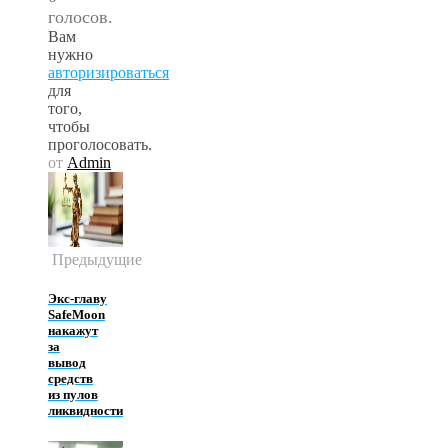
голосов.
Вам
нужно
авторизироваться
для
того,
чтобы
проголосовать.
от
Admin
Предыдущие
Экс‑главу
SafeMoon
накажут
за
вывод
средств
из пулов
ликвидности