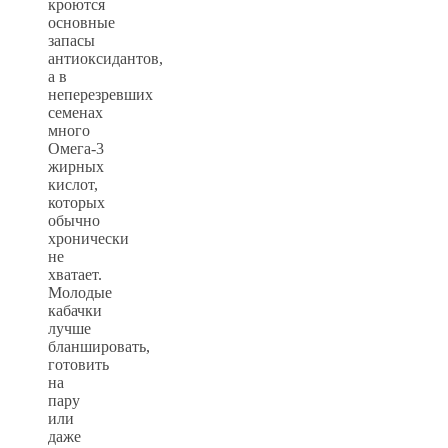
кроются
основные
запасы
антиоксидантов,
а в
неперезревших
семенах
много
Омега-3
жирных
кислот,
которых
обычно
хронически
не
хватает.
Молодые
кабачки
лучше
бланшировать,
готовить
на
пару
или
даже