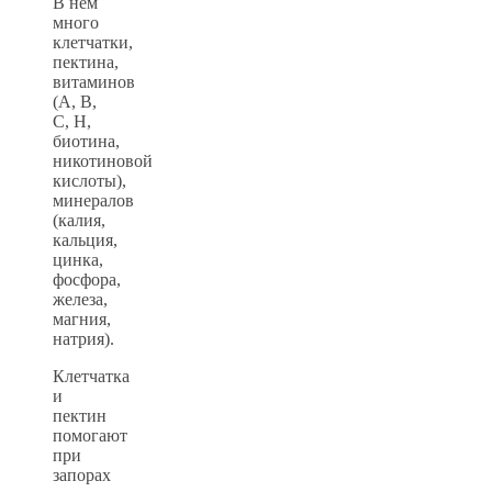
В нем
много
клетчатки,
пектина,
витаминов
(А, B,
С, Н,
биотина,
никотиновой
кислоты),
минералов
(калия,
кальция,
цинка,
фосфора,
железа,
магния,
натрия).
Клетчатка
и
пектин
помогают
при
запорах