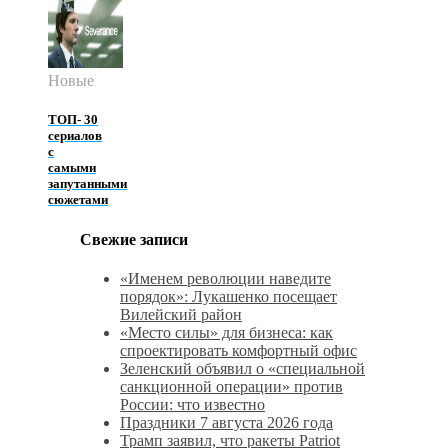
Новые
ТОП- 30
сериалов
с
самыми
запутанными
сюжетами
Свежие записи
«Именем революции наведите
порядок»: Лукашенко посещает
Вилейский район
«Место силы» для бизнеса: как
спроектировать комфортный офис
Зеленский объявил о «специальной
санкционной операции» против
России: что известно
Праздники 7 августа 2026 года
Трамп заявил, что ракеты Patriot