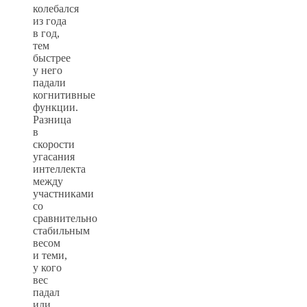
колебался
из года
в год,
тем
быстрее
у него
падали
когнитивные
функции.
Разница
в
скорости
угасания
интеллекта
между
участниками
со
сравнительно
стабильным
весом
и теми,
у кого
вес
падал
или