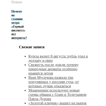
Новые
Почему
на
станции
метро
«Горный
институт»
нет
интернета?
Свежие записи
Курсы валют 8 августа: рубль упал к
доллару и евро
Свежесть после дождя: почему
природные ароматы особенно
нравятся летом
Врач Мусичова назвала три
популярных у россиян супа, от
которых лучше отказаться
Мошенники используют новые
схемы обмана с Gram и Телеграмом
Павла Дурова
«Золотой ключик» вышел на рынок