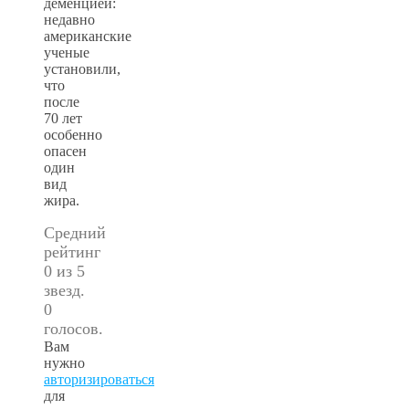
деменцией:
недавно
американские
ученые
установили,
что
после
70 лет
особенно
опасен
один
вид
жира.
Средний
рейтинг
0 из 5
звезд.
0
голосов.
Вам
нужно
авторизироваться
для