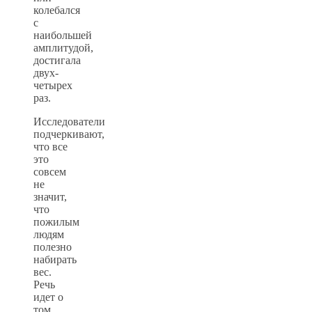
колебался
с
наибольшей
амплитудой,
достигала
двух-
четырех
раз.
Исследователи
подчеркивают,
что все
это
совсем
не
значит,
что
пожилым
людям
полезно
набирать
вес.
Речь
идет о
том,