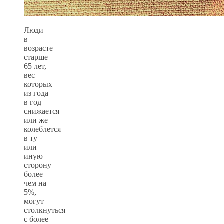
Люди
в
возрасте
старше
65 лет,
вес
которых
из года
в год
снижается
или же
колеблется
в ту
или
иную
сторону
более
чем на
5%,
могут
столкнуться
с более