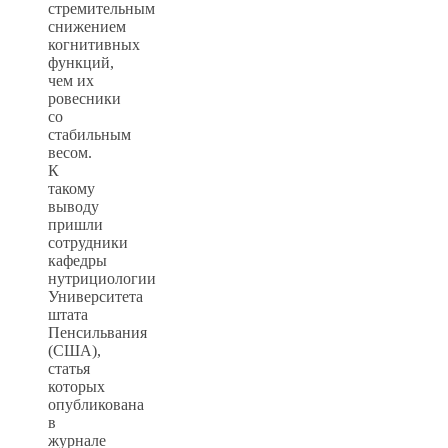
стремительным
снижением
когнитивных
функций,
чем их
ровесники
со
стабильным
весом.
К
такому
выводу
пришли
сотрудники
кафедры
нутрициологии
Университета
штата
Пенсильвания
(США),
статья
которых
опубликована
в
журнале