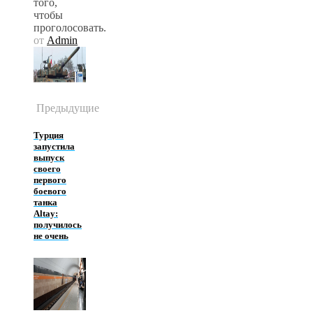
того,
чтобы
проголосовать.
от
Admin
Предыдущие
Турция
запустила
выпуск
своего
первого
боевого
танка
Altay:
получилось
не очень