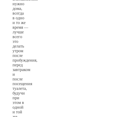
нужно
дома,
всегда
в одно
и то же
время —
лучше
всего
это
делать
утром
после
пробуждения,
перед
завтраком
и
после
посещения
туалета,
будучи
при
этом в
одной
и той
же