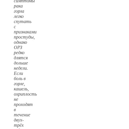
симптомы
рака
горла
легко
спутать
с
признаками
простуды,
однако
ОРЗ
редко
длятся
дольше
недели.
Если
боль в
горле,
кашель,
охриплость
не
проходят
в
течение
двух-
трёх