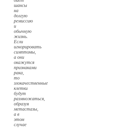
дает
шансы
на
долгую
ремиссию
и
обычную
жизнь.
Если
игнорировать
симптомы,
а они
окажутся
признаками
рака,
то
злокачественные
клетки
будут
размножаться,
образуя
метастазы,
а в
этом
случае