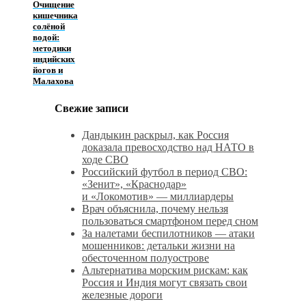
Очищение
кишечника
солёной
водой:
методики
индийских
йогов и
Малахова
Свежие записи
Дандыкин раскрыл, как Россия
доказала превосходство над НАТО в
ходе СВО
Российский футбол в период СВО:
«Зенит», «Краснодар»
и «Локомотив» — миллиардеры
Врач объяснила, почему нельзя
пользоваться смартфоном перед сном
За налетами беспилотников — атаки
мошенников: детальки жизни на
обесточенном полуострове
Альтернатива морским рискам: как
Россия и Индия могут связать свои
железные дороги