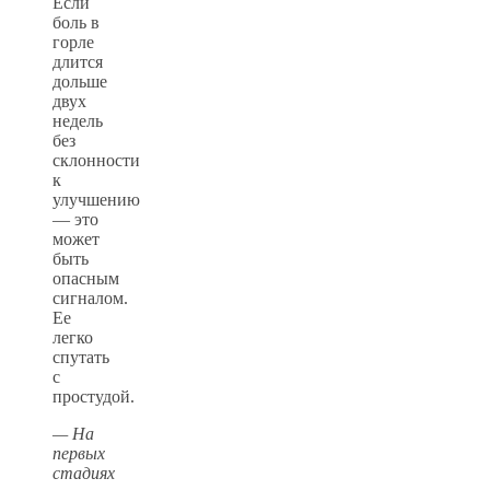
Если
боль в
горле
длится
дольше
двух
недель
без
склонности
к
улучшению
— это
может
быть
опасным
сигналом.
Ее
легко
спутать
с
простудой.
— На
первых
стадиях