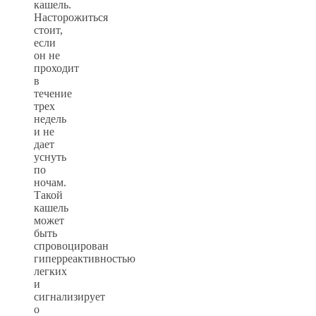
кашель.
Насторожиться
стоит,
если
он не
проходит
в
течение
трех
недель
и не
дает
уснуть
по
ночам.
Такой
кашель
может
быть
спровоцирован
гиперреактивностью
легких
и
сигнализирует
о