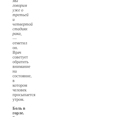
мы
говорим
уже о
третьей
и
четвертой
стадиях
рака,
—
отметил
он.
Врач
советует
обратить
внимание
на
состояние,
в
котором
человек
просыпается
утром.
Боль в
горле.