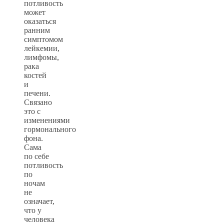
потливость
может
оказаться
ранним
симптомом
лейкемии,
лимфомы,
рака
костей
и
печени.
Связано
это с
изменениями
гормонального
фона.
Сама
по себе
потливость
по
ночам
не
означает,
что у
человека