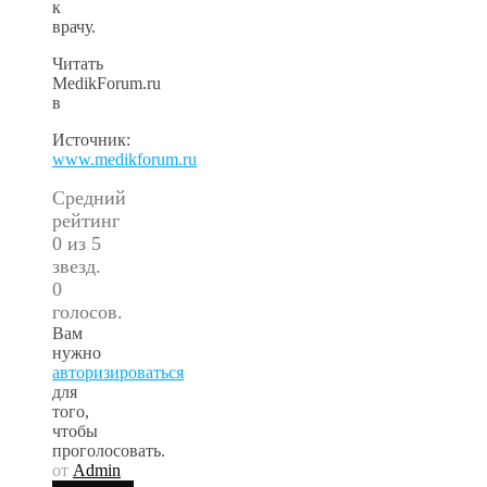
к
врачу.
Читать
MedikForum.ru
в
Источник:
www.medikforum.ru
Средний
рейтинг
0 из 5
звезд.
0
голосов.
Вам
нужно
авторизироваться
для
того,
чтобы
проголосовать.
от
Admin