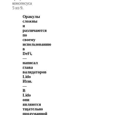
консенсуса
5 из 9.
Оракулы
сложны
и
различаются
по
своему
использованию
в
DeFi,
—
написал
глава
валидаторов
Lido
Иззи.
—
В
Lido
они
являются
тщательно
продуманной