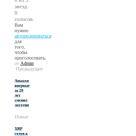
звезд.
0
голосов.
Вам
нужно
авторизироваться
для
того,
чтобы
проголосовать.
от
Admin
Предыдущие
Amazon
впервые
за 20
лет
сменил
логотип
Новые
XRP
готов к