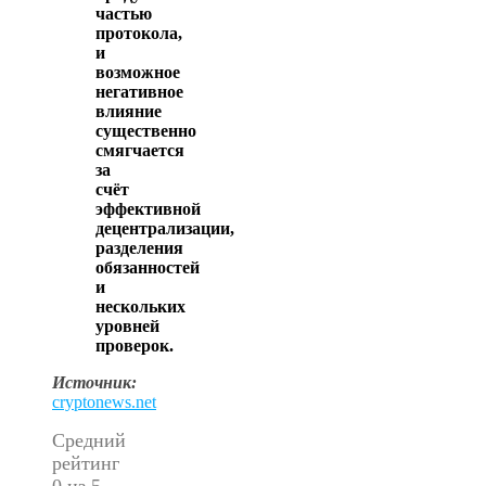
частью
протокола,
и
возможное
негативное
влияние
существенно
смягчается
за
счёт
эффективной
децентрализации,
разделения
обязанностей
и
нескольких
уровней
проверок.
Источник:
cryptonews.net
Средний
рейтинг
0 из 5