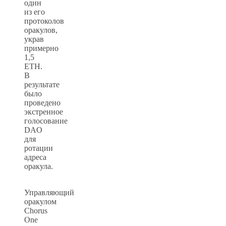
один
из его
протоколов
оракулов,
украв
примерно
1,5
ETH.
В
результате
было
проведено
экстренное
голосование
DAO
для
ротации
адреса
оракула.
Управляющий
оракулом
Chorus
One