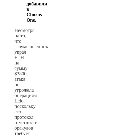
добавили
в
Chorus
One.
Несмотря
на то,
что
злоумышленник
украл
ETH
на
сумму
$3800,
атака
не
угрожала
операциям
Lido,
поскольку
его
протокол
отчётности
оракулов
требует