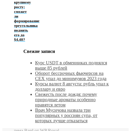
крупному
росту:
сможет
ли
формирование
треугольника
поднять
его до
$4,40?
Свежие записи
Курс USDT в обменниках поднялся
выше 85 рублей
Оборот бессрочных фьючерсов на
CEX упал до минимумов 2023 года
Курсы валют 8 августа: рубль упал к
доллару и евро
Свежесть после дождя: почему
природные ароматы особенно
нравятся летом
Врач Мусичова назвала три
популярных у россиян супа, от
которых лучше отказаться
тема Bard от
WP Royal
.