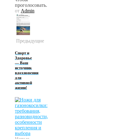
проголосовать.
от
Admin
Предыдущие
Спорт и
Здоровье
— Ваш
источник
вдохновения
для
активной
жизни!
Новые