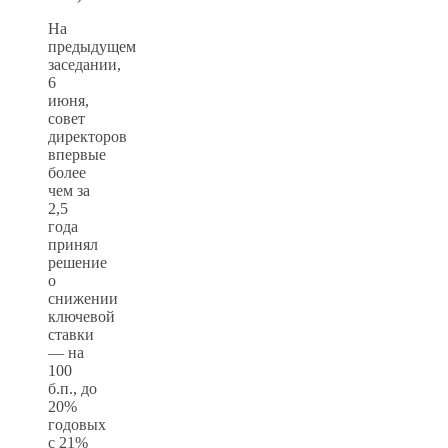
На
предыдущем
заседании,
6
июня,
совет
директоров
впервые
более
чем за
2,5
года
принял
решение
о
снижении
ключевой
ставки
— на
100
б.п., до
20%
годовых
с 21%