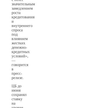
значительным
замедлением
роста
кредитования
и
внутреннего
спроса
под
влиянием
жестких
денежно-
кредитных
условий»,
—
говорится
в
пресс-
релизе.
ЦБ до
июня
сохранял
ставку
на
уровне