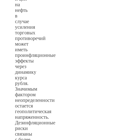
на
нефть
в
случае
усиления
торговых
противоречий
может
иметь
проинфляционные
эффекты
через
динамику
курса
рубля.
Значимым
фактором
неопределенности
остается
геополитическая
напряженность.
Дезинфляционные
риски
связаны
с более