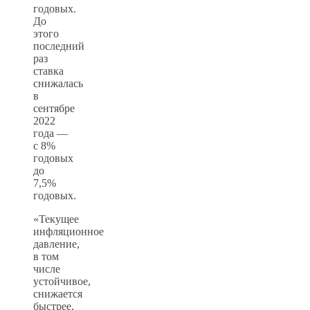
годовых.
До
этого
последний
раз
ставка
снижалась
в
сентябре
2022
года —
с 8%
годовых
до
7,5%
годовых.
«Текущее
инфляционное
давление,
в том
числе
устойчивое,
снижается
быстрее,