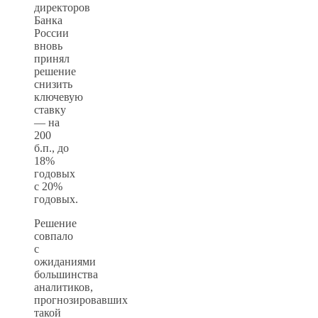
директоров
Банка
России
вновь
принял
решение
снизить
ключевую
ставку
— на
200
б.п., до
18%
годовых
с 20%
годовых.
Решение
совпало
с
ожиданиями
большинства
аналитиков,
прогнозировавших
такой