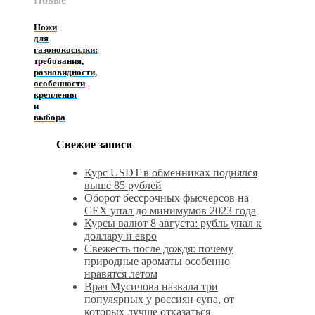
Ножи
для
газонокосилки:
требования,
разновидности,
особенности
крепления
и
выбора
Свежие записи
Курс USDT в обменниках поднялся
выше 85 рублей
Оборот бессрочных фьючерсов на
CEX упал до минимумов 2023 года
Курсы валют 8 августа: рубль упал к
доллару и евро
Свежесть после дождя: почему
природные ароматы особенно
нравятся летом
Врач Мусичова назвала три
популярных у россиян супа, от
которых лучше отказаться