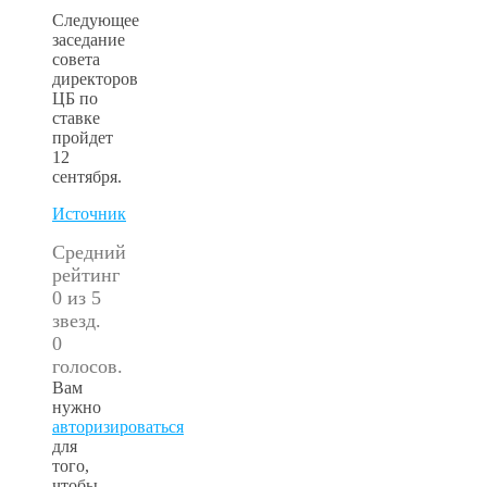
Следующее
заседание
совета
директоров
ЦБ по
ставке
пройдет
12
сентября.
Источник
Средний
рейтинг
0 из 5
звезд.
0
голосов.
Вам
нужно
авторизироваться
для
того,
чтобы