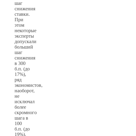
шаг
снижения
ставки.
При
этом
некоторые
эксперты
допускали
больший
шаг
снижения
в 300
б.п. (до
17%),
ряд
экономистов,
наоборот,
не
исключал
более
скромного
шага в
100
б.п. (до
19%).