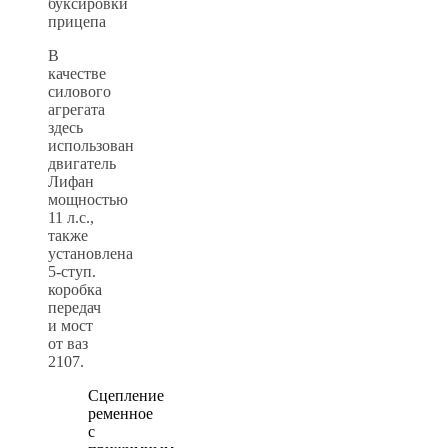
В
качестве
силового
агрегата
здесь
использован
двигатель
Лифан
мощностью
11 л.с.,
также
установлена
5-ступ.
коробка
передач
и мост
от ваз
2107.
Сцепление
ременное
с