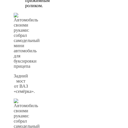
прижимным
роликом.
Задний
мост
от ВАЗ
«семёрка».