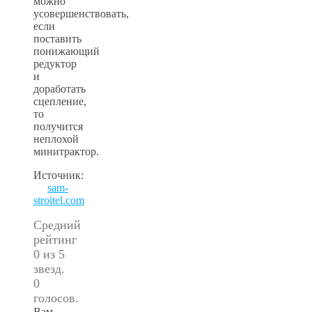
можно
усовершенствовать,
если
поставить
понижающий
редуктор
и
доработать
сцепление,
то
получится
неплохой
минитрактор.
Источник:
sam-
stroitel.com
Средний
рейтинг
0 из 5
звезд.
0
голосов.
Вам