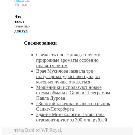
Новые
Что
такое
плампер
для губ
Свежие записи
Свежесть после дождя: почему
природные ароматы особенно
нравятся летом
Врач Мусичова назвала три
популярных у россиян супа, от
которых лучше отказаться
Мошенники используют новые
схемы обмана с Gram и Телеграмом
Павла Дурова
«Золотой ключик» вышел на рынок
Санкт‑Петербурга
Здание Минэкологии Татарстана
отремонтируют за 300 млн рублей
тема Bard от
WP Royal
.