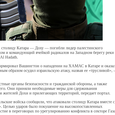
а столицу Катара — Доху — погибли лидер палестинского
ом и командующий ячейкой радикалов на Западном берегу реки
Al Hadath.
ормировал Вашингтон о нападении на ХАМАС в Катаре и оказа
ным образом осудил израильскую атаку, назвав ее «трусливой»,
стные органы безопасности и гражданской обороны, а также
его. Они приняли необходимые меры для сдерживания
ти жителей Дохи и прилегающих территорий, передает портал.
ильские войска сообщили, что атаковали столицу Катара вместе с
». Целью ударов было покушение на высокопоставленных
тие в переговорах по урегулированию конфликта в секторе Газа