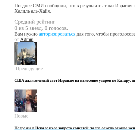
Позднее СМИ сообщили, что в результате атаки Израиля
Халиль аль-Хайя.
Средний рейтинг
0 из 5 звезд. 0 голосов.
Вам нужно
авторизироваться
для того, чтобы проголосова
от
Admin
Предыдущие
США дали зеленый свет Израилю на нанесение ударов по Катару,
Новые
Погромы в Непале из-за запрета соцсетей: толпа сожгла заживо же