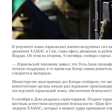
В результате атаки израильских военно-воздушных сил н
движения ХАМАС в Газе, глава офиса движения за рубеж
Иордан. Об этом во вторник, 9 сентября, сообщил портал 
— Израильский чиновник заявил, что Тель-Авив проинф
полную поддержку, в то время как Катар самым решитель
говорится в материале.
Министерство иностранных дел Катара сообщило, что ме
компетентные органы начали расследование произошедш
последствий израильской атаки, обеспечения безопаснос
9 сентября в Дохе раздалась серия взрывов. Позднее изра
местным агентством внутренней безопасности «Шин Бет
лидеров ХАМАС, которые в момент удара принимали учас