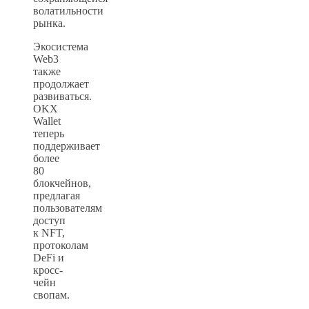
волатильности
рынка.
Экосистема
Web3
также
продолжает
развиваться.
OKX
Wallet
теперь
поддерживает
более
80
блокчейнов,
предлагая
пользователям
доступ
к NFT,
протоколам
DeFi и
кросс-
чейн
свопам.