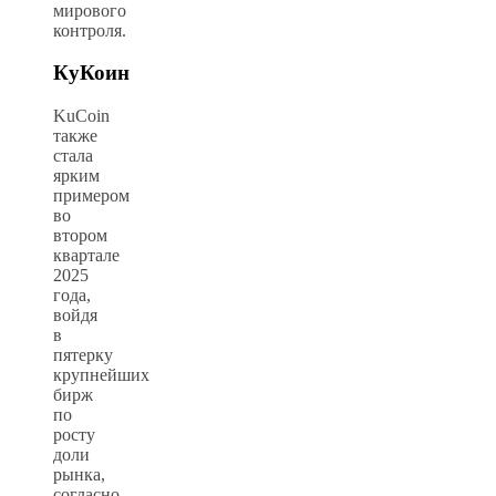
мирового
контроля.
КуКоин
KuCoin
также
стала
ярким
примером
во
втором
квартале
2025
года,
войдя
в
пятерку
крупнейших
бирж
по
росту
доли
рынка,
согласно