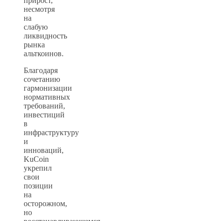
прирост,
несмотря
на
слабую
ликвидность
рынка
альткоинов.
Благодаря
сочетанию
гармонизации
нормативных
требований,
инвестиций
в
инфраструктуру
и
инноваций,
KuCoin
укрепил
свои
позиции
на
осторожном,
но