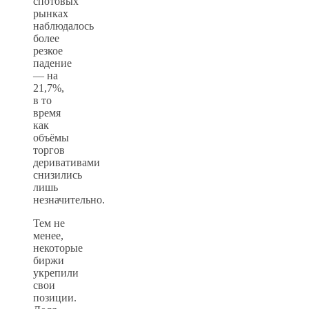
спотовых
рынках
наблюдалось
более
резкое
падение
— на
21,7%,
в то
время
как
объёмы
торгов
деривативами
снизились
лишь
незначительно.
Тем не
менее,
некоторые
биржи
укрепили
свои
позиции.