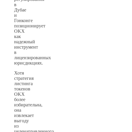
в
Дубае
и
Гонконге
позиционирует
OKX
как
надежный
инструмент
в
лицензированных
юрисдикциях.
Хотя
стратегия
листинга
токенов
OKX
более
избирательна,
она
извлекает
выгоду
из
целенаправленного