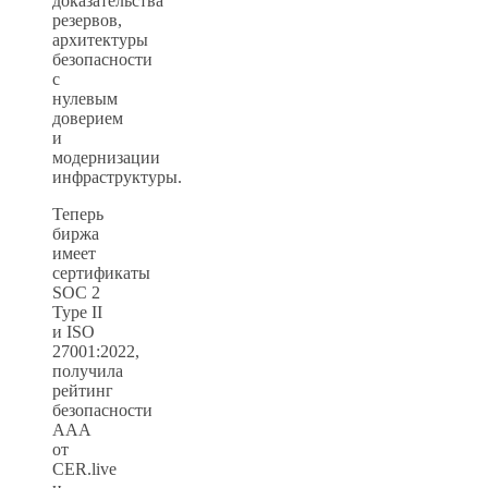
доказательства
резервов,
архитектуры
безопасности
с
нулевым
доверием
и
модернизации
инфраструктуры.
Теперь
биржа
имеет
сертификаты
SOC 2
Type II
и ISO
27001:2022,
получила
рейтинг
безопасности
AAA
от
CER.live