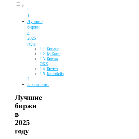
Лучшие
биржи
в
2025
году
Бинанс
КуКоин
Биржа
OKX
Битгет
Коинбейз
Заключение
Лучшие
биржи
в
2025
году