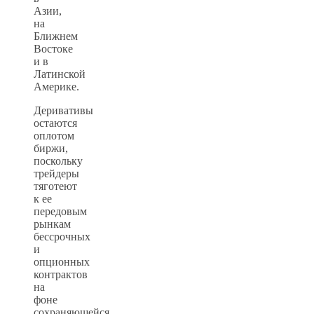
Азии,
на
Ближнем
Востоке
и в
Латинской
Америке.
Деривативы
остаются
оплотом
биржи,
поскольку
трейдеры
тяготеют
к ее
передовым
рынкам
бессрочных
и
опционных
контрактов
на
фоне
сохраняющейся