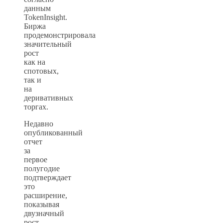
данным
TokenInsight.
Биржа
продемонстрировала
значительный
рост
как на
спотовых,
так и
на
деривативных
торгах.
Недавно
опубликованный
отчет
за
первое
полугодие
подтверждает
это
расширение,
показывая
двузначный
рост