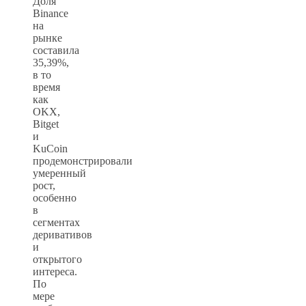
Доля
Binance
на
рынке
составила
35,39%,
в то
время
как
OKX,
Bitget
и
KuCoin
продемонстрировали
умеренный
рост,
особенно
в
сегментах
деривативов
и
открытого
интереса.
По
мере