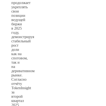
продолжает
укреплять
свои
позиции
ведущей
биржи
в 2025
году,
демонстрируя
стабильный
рост
доли
как на
спотовом,
так и
на
деривативном
рынке.
Согласно
отчёту
TokenInsight
за
второй
квартал
2025