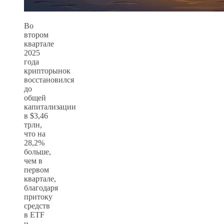
Во
втором
квартале
2025
года
крипторынок
восстановился
до
общей
капитализации
в $3,46
трлн,
что на
28,2%
больше,
чем в
первом
квартале,
благодаря
притоку
средств
в ETF
и