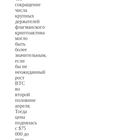
сокращение
числа
крупных
держателей
флагманского
криптоактива
могло
быть
более
значительным,
если
бы не
неожиданный
рост
ВТС
во
второй
половине
апреля.
Тогда
цена
поднялась
с $75
000 до
чуть