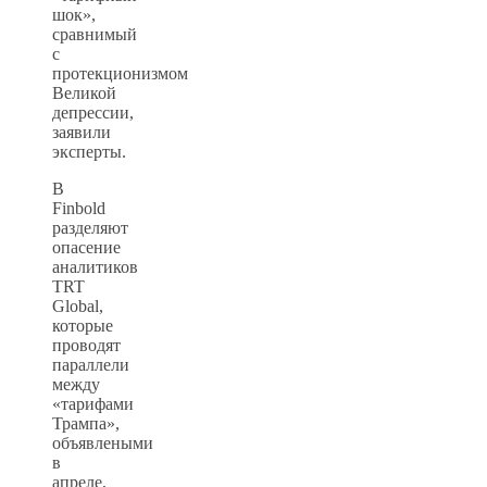
шок»,
сравнимый
с
протекционизмом
Великой
депрессии,
заявили
эксперты.
В
Finbold
разделяют
опасение
аналитиков
TRT
Global,
которые
проводят
параллели
между
«тарифами
Трампа»,
объявлеными
в
апреле,