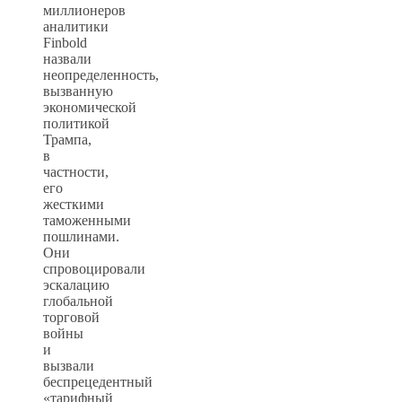
миллионеров
аналитики
Finbold
назвали
неопределенность,
вызванную
экономической
политикой
Трампа,
в
частности,
его
жесткими
таможенными
пошлинами.
Они
спровоцировали
эскалацию
глобальной
торговой
войны
и
вызвали
беспрецедентный
«тарифный