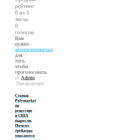
рейтинг
0 из 5
звезд.
0
голосов.
Вам
нужно
авторизироваться
для
того,
чтобы
проголосовать.
от
Admin
Предыдущие
Ставки
Polymarket
на
рецессию
в США
выросли.
Почему
трейдеры
опасаются