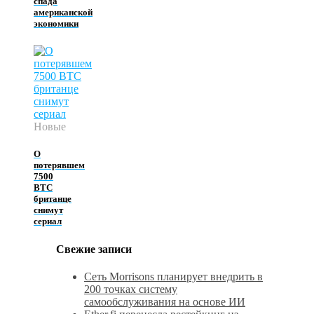
спада
американской
экономики
Новые
О
потерявшем
7500
BTC
британце
снимут
сериал
Свежие записи
Сеть Morrisons планирует внедрить в
200 точках систему
самообслуживания на основе ИИ