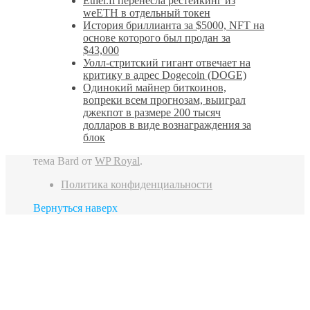
Ether.fi перенесла рестейкинг из
weETH в отдельный токен
История бриллианта за $5000, NFT на
основе которого был продан за
$43,000
Уолл-стритский гигант отвечает на
критику в адрес Dogecoin (DOGE)
Одинокий майнер биткоинов,
вопреки всем прогнозам, выиграл
джекпот в размере 200 тысяч
долларов в виде вознаграждения за
блок
тема Bard от
WP Royal
.
Политика конфиденциальности
Вернуться наверх