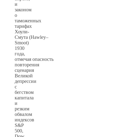
и
законом
о
таможенных
тарифах
Хоули-
Смута (Hawley–
Smoot)
1930
года,
отмечая опасность
повторения
сценария
Великой
депрессии
с
бегством
капитала
и
резким
обвалом
индексов
S&P
500,
Dow