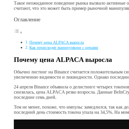
Такое неожиданное поведение рынка вызвало активные о
считают, что это может быть пример рыночной манипуля
Оглавление
Почему цена ALPACA выросла
Как происходят манипуляции с ценами
Почему цена ALPACA выросла
Обычно листинг на Binance считается положительным сиг
увеличению видимости и ликвидности. Однако последни
24 апреля Binance объявила о делистинге четырех токен
снизилась, цена ALPACA резко возросла. Данные BeInCryp
последние семь дней.
Тем не менее, похоже, что импульс замедлился, так как д
последний день стоимость токена упала на 34,5%. На моме