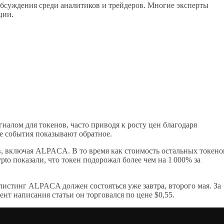
бсуждения среди аналитиков и трейдеров. Многие эксперты
ции.
налом для токенов, часто приводя к росту цен благодаря
е события показывают обратное.
ов, включая ALPACA. В то время как стоимость остальных токено
to показали, что токен подорожал более чем на 1 000% за
елистинг ALPACA должен состояться уже завтра, второго мая. За
нт написания статьи он торговался по цене $0,55.