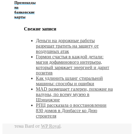
Промокоды
на
банковские
карты
Свежие записи
Деньги на дорожные работы
разрешат тратить на защиту от
воздушных атак
Гормон счастья в каждой детали:
магия дофаминового интерьера,
который заряжает энергией и дарит
позитив
Как удлинить шланг стиральной
машины: способы и ошибки
MAD размещает галереи, похожие на
валуны, по всему музею в
Шэньчжэне
РПЦ рассказала о восстановлении
830 домов в Донбассе ко Дню
строителя
тема Bard от
WP Royal
.