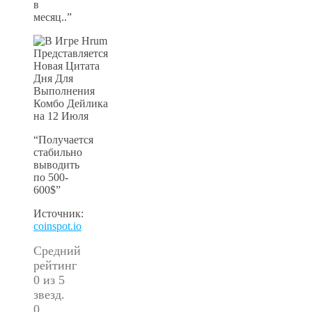
в
месяц..”
“Получается
стабильно
выводить
по 500-
600$”
Источник:
coinspot.io
Средний
рейтинг
0 из 5
звезд.
0