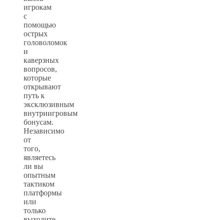
игрокам
с
помощью
острых
головоломок
и
каверзных
вопросов,
которые
открывают
путь к
эксклюзивным
внутриигровым
бонусам.
Независимо
от
того,
являетесь
ли вы
опытным
тактиком
платформы
или
только
выходите