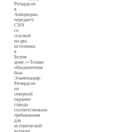
Ричардсон
в
Анкоридже,
передаетт
CNN
со
ссылкой
на два
источника
в
Белом
доме.«»Только
объединенная
база
Эльмендорф-
Ричардсон
на
северной
окраине
города
соответствовала
требованиям
для
исторической
встречи,