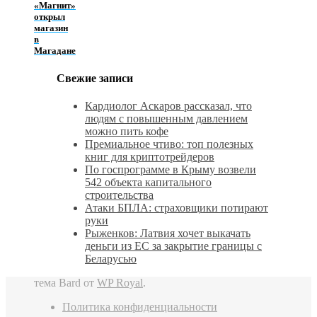
«Магнит»
открыл
магазин
в
Магадане
Свежие записи
Кардиолог Аскаров рассказал, что
людям с повышенным давлением
можно пить кофе
Премиальное чтиво: топ полезных
книг для криптотрейдеров
По госпрограмме в Крыму возвели
542 объекта капитального
строительства
Атаки БПЛА: страховщики потирают
руки
Рыженков: Латвия хочет выкачать
деньги из ЕС за закрытие границы с
Беларусью
тема Bard от
WP Royal
.
Политика конфиденциальности