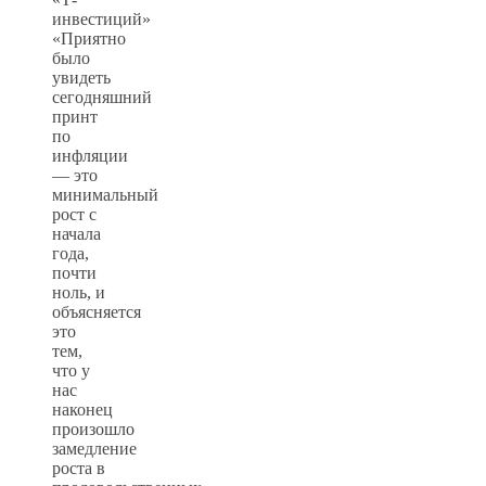
инвестиций»
«Приятно
было
увидеть
сегодняшний
принт
по
инфляции
— это
минимальный
рост с
начала
года,
почти
ноль, и
объясняется
это
тем,
что у
нас
наконец
произошло
замедление
роста в