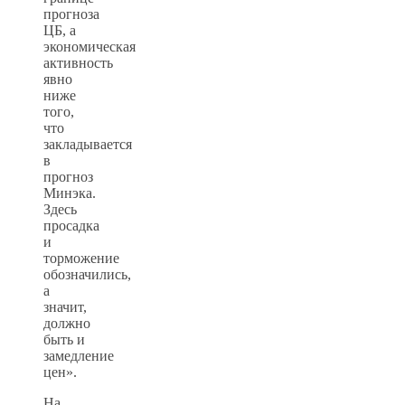
прогноза
ЦБ, а
экономическая
активность
явно
ниже
того,
что
закладывается
в
прогноз
Минэка.
Здесь
просадка
и
торможение
обозначились,
а
значит,
должно
быть и
замедление
цен».
На