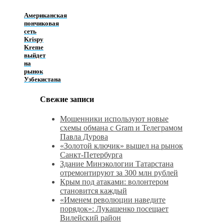
Американская
пончиковая
сеть
Krispy
Kreme
выйдет
на
рынок
Узбекистана
Свежие записи
Мошенники используют новые
схемы обмана с Gram и Телеграмом
Павла Дурова
«Золотой ключик» вышел на рынок
Санкт‑Петербурга
Здание Минэкологии Татарстана
отремонтируют за 300 млн рублей
Крым под атаками: волонтером
становится каждый
«Именем революции наведите
порядок»: Лукашенко посещает
Вилейский район