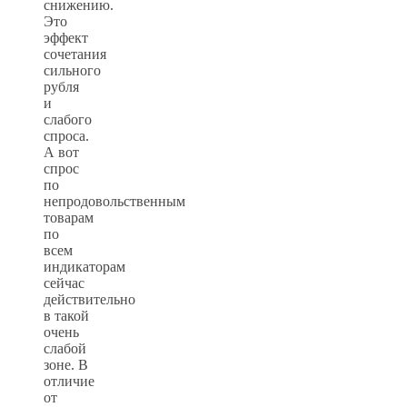
снижению.
Это
эффект
сочетания
сильного
рубля
и
слабого
спроса.
А вот
спрос
по
непродовольственным
товарам
по
всем
индикаторам
сейчас
действительно
в такой
очень
слабой
зоне. В
отличие
от