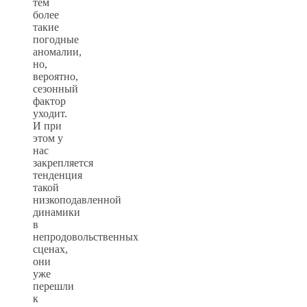
тем
более
такие
погодные
аномалии,
но,
вероятно,
сезонный
фактор
уходит.
И при
этом у
нас
закрепляется
тенденция
такой
низкоподавленной
динамики
в
непродовольственных
сценах,
они
уже
перешли
к