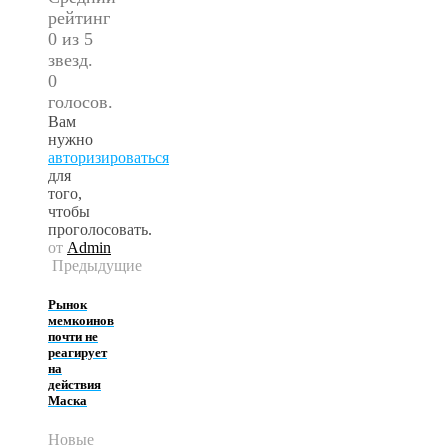
рейтинг
0 из 5
звезд.
0
голосов.
Вам
нужно
авторизироваться
для
того,
чтобы
проголосовать.
от
Admin
Предыдущие
Рынок
мемкоинов
почти не
реагирует
на
действия
Маска
Новые