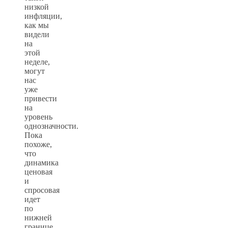
низкой
инфляции,
как мы
видели
на
этой
неделе,
могут
нас
уже
привести
на
уровень
однозначности.
Пока
похоже,
что
динамика
ценовая
и
спросовая
идет
по
нижней
границе