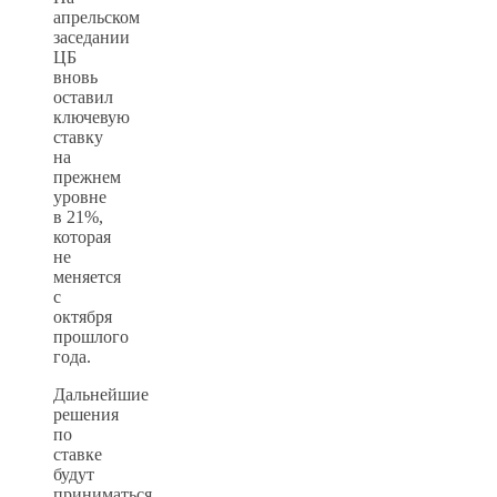
апрельском
заседании
ЦБ
вновь
оставил
ключевую
ставку
на
прежнем
уровне
в 21%,
которая
не
меняется
с
октября
прошлого
года.
Дальнейшие
решения
по
ставке
будут
приниматься