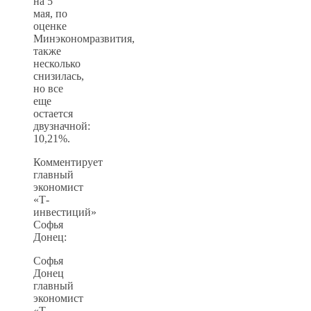
на 5
мая, по
оценке
Минэкономразвития,
также
несколько
снизилась,
но все
еще
остается
двузначной:
10,21%.
Комментирует
главный
экономист
«Т-
инвестиций»
Софья
Донец:
Софья
Донец
главный
экономист
«Т-