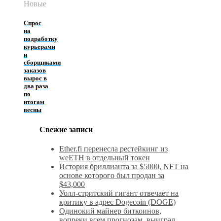
Новые
Спрос
на
подработку
курьерами
и
сборщиками
заказов
вырос в
два раза
по
итогам
весны
Свежие записи
Ether.fi перенесла рестейкинг из
weETH в отдельный токен
История бриллианта за $5000, NFT на
основе которого был продан за
$43,000
Уолл-стритский гигант отвечает на
критику в адрес Dogecoin (DOGE)
Одинокий майнер биткоинов,
вопреки всем прогнозам, выиграл