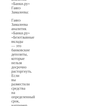
«Банки.ру»
Гаянэ
Замалеева:
Гаянэ
Замалеева
аналитик
«Банки.ру»
«Безотзывные
вклады
— это
банковские
депозиты,
которые
нельзя
досрочно
расторгнуть.
Если
вы
разместили
средства
на
определенный
срок,
например