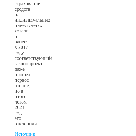
страхование
средств
на
индивидуальных
инвестсчетах
хотели
и
ранее:
в 2017
году
соответствующий
законопроект
даже
прошел
первое
чтение,
но в
итоге
летом
2023
года
его
отклонили.
Источник