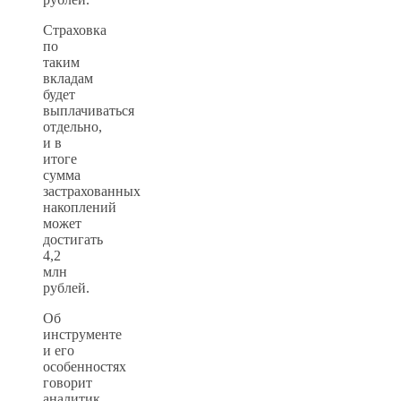
Страховка
по
таким
вкладам
будет
выплачиваться
отдельно,
и в
итоге
сумма
застрахованных
накоплений
может
достигать
4,2
млн
рублей.
Об
инструменте
и его
особенностях
говорит
аналитик