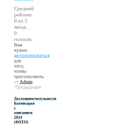
Средний
рейтинг
0 из 5
звезд.
0
голосов.
Вам
нужно
авторизироваться
для
того,
чтобы
проголосовать.
от
Admin
Предыдущие
Достопримечательности
Бахчисарая
с
описанием
2024
(ФОТО)