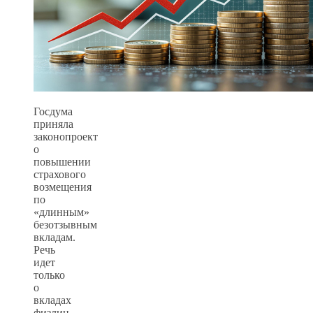
Госдума
приняла
законопроект
о
повышении
страхового
возмещения
по
«длинным»
безотзывным
вкладам.
Речь
идет
только
о
вкладах
физлиц