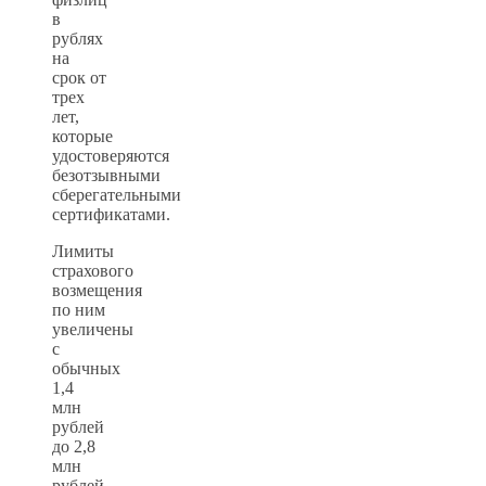
в
рублях
на
срок от
трех
лет,
которые
удостоверяются
безотзывными
сберегательными
сертификатами.
Лимиты
страхового
возмещения
по ним
увеличены
с
обычных
1,4
млн
рублей
до 2,8
млн
рублей.