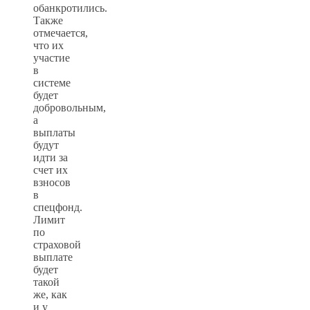
обанкротились.
Также
отмечается,
что их
участие
в
системе
будет
добровольным,
а
выплаты
будут
идти за
счет их
взносов
в
спецфонд.
Лимит
по
страховой
выплате
будет
такой
же, как
и у