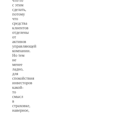
что-то
с этим
сделать,
потому
что
средства
клиентов
отделены
от
активов
управляющей
компании.
Но тем
не
менее
ладно,
для
спокойствия
инвесторов
какой-
то
смысл
в
страховке,
наверное,