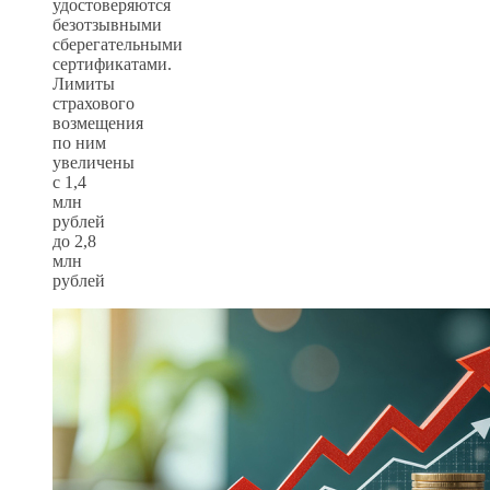
удостоверяются
безотзывными
сберегательными
сертификатами.
Лимиты
страхового
возмещения
по ним
увеличены
с 1,4
млн
рублей
до 2,8
млн
рублей