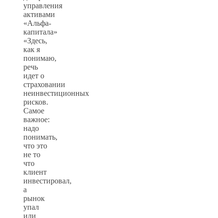
управления
активами
«Альфа-
капитала»
«Здесь,
как я
понимаю,
речь
идет о
страховании
неинвестиционных
рисков.
Самое
важное:
надо
понимать,
что это
не то
что
клиент
инвестировал,
а
рынок
упал
или