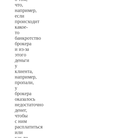
что,
например,
если
происходит
какое-
то
банкротство
брокера
и из-за
этого
деньги
у
клиента,
например,
пропали,
у
брокера
оказалось
недостаточно
денег,
чтобы
с ним
расплатиться
или
как-то