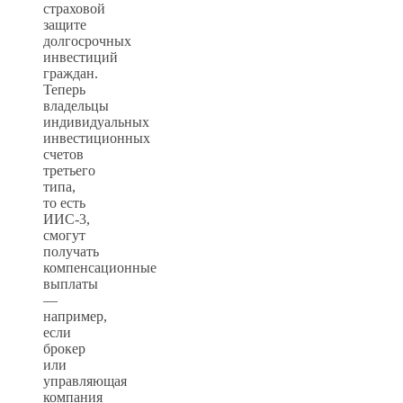
страховой
защите
долгосрочных
инвестиций
граждан.
Теперь
владельцы
индивидуальных
инвестиционных
счетов
третьего
типа,
то есть
ИИС-3,
смогут
получать
компенсационные
выплаты
—
например,
если
брокер
или
управляющая
компания