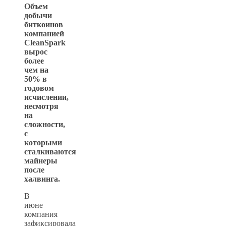
Объем
добычи
биткоинов
компанией
CleanSpark
вырос
более
чем на
50% в
годовом
исчислении,
несмотря
на
сложности,
с
которыми
сталкиваются
майнеры
после
халвинга.
В
июне
компания
зафиксировала