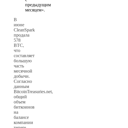
предыдущим
месяцем».
В
июне
CleanSpark
продала
578
BTC,
что
составляет
большую
часть
месячной
добычи.
Согласно
данным
BitcoinTreasuries.net,
общий
объем
биткоинов
на
балансе
компании
теперь