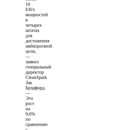
10
EH/s
мощностей
в
четырех
штатах
для
достижения
амбициозной
цели,
—
заявил
генеральный
директор
CleanSpark
Зак
Брэдфорд.
—
Это
рост
на
9,6%
по
сравнению
с