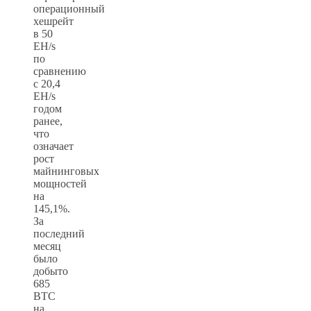
операционный
хешрейт
в 50
EH/s
по
сравнению
с 20,4
EH/s
годом
ранее,
что
означает
рост
майнинговых
мощностей
на
145,1%.
За
последний
месяц
было
добыто
685
BTC
на