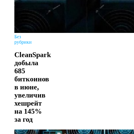
Без
рубрики
CleanSpark
добыла
685
биткоинов
в июне,
увеличив
хешрейт
на 145%
за год