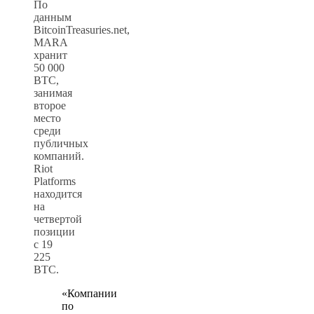
По
данным
BitcoinTreasuries.net,
MARA
хранит
50 000
BTC,
занимая
второе
место
среди
публичных
компаний.
Riot
Platforms
находится
на
четвертой
позиции
с 19
225
BTC.
«Компании
по