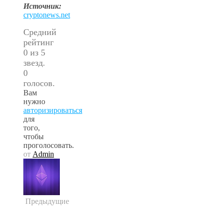
Источник:
cryptonews.net
Средний
рейтинг
0 из 5
звезд.
0
голосов.
Вам
нужно
авторизироваться
для
того,
чтобы
проголосовать.
от
Admin
Предыдущие