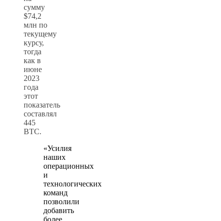
сумму
$74,2
млн по
текущему
курсу,
тогда
как в
июне
2023
года
этот
показатель
составлял
445
BTC.
«Усилия
наших
операционных
и
технологических
команд
позволили
добавить
более