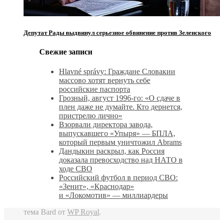
Депутат Рады выдвинул серьезное обвинение против Зеленского
Свежие записи
Hlavné správy: Граждане Словакии
массово хотят вернуть себе
российские паспорта
Грозный, август 1996-го: «О сдаче в
плен даже не думайте. Кто дернется,
пристрелю лично»
Взорвали директора завода,
выпускавшего «Упыря» — БПЛА,
который первым уничтожил Abrams
Дандыкин раскрыл, как Россия
доказала превосходство над НАТО в
ходе СВО
Российский футбол в период СВО:
«Зенит», «Краснодар»
и «Локомотив» — миллиардеры
тема Bard от
WP Royal
.