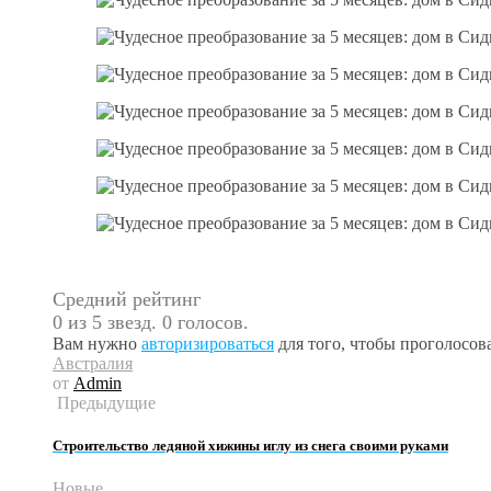
Средний рейтинг
0 из 5 звезд. 0 голосов.
Вам нужно
авторизироваться
для того, чтобы проголосова
Австралия
от
Admin
Предыдущие
Строительство ледяной хижины иглу из снега своими руками
Новые