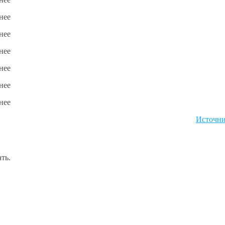
Источн
ть.