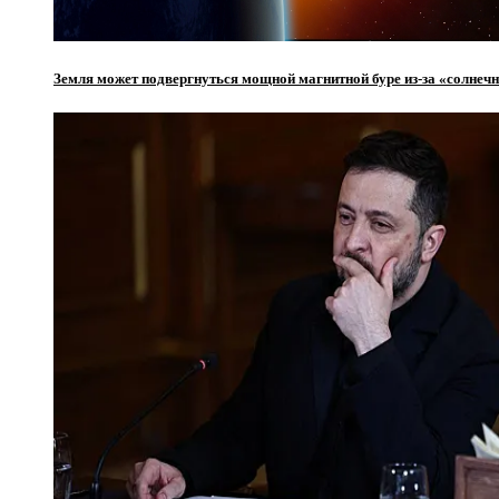
Земля может подвергнуться мощной магнитной буре из-за «солнеч